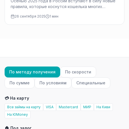
Осенью 2025 года в России вступают в силу новые
правила, которые коснутся кошелька многих
граждан. Разбираемся, что ждет…
26 сентября 2025
1 мин
По методу получения
По скорости
По сумме
По условиям
Специальные
💳 На карту
Все займы на карту
VISA
Mastercard
МИР
На Киви
На ЮMoney
🏠 Под залог