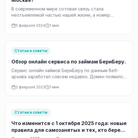
Москве?
В современном мире сотовая связь стала
неотъемлемой частью нашей жизни, а номер
телефона — это наш визитка. Вполне…
5 февраля 2024
1 мин
Статьи и советы
Обзор онлайн сервиса по займам БериБеру.
Сервис онлайн займов БериБеру по данным Веб-
архива заработал совсем недавно. Домен появился
в 2021 году, а сам сервис…
2 февраля 2023
1 мин
Статьи и советы
Что изменится с 1 октября 2025 года: новые
правила для самозанятых и тех, кто берет
кредиты