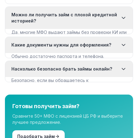
Можно ли получить займ с плохой кредитной
историей?
Да, многие МФО выдают займы без проверки КИ или
с мягкими требованиями. Смотрите раздел «Займы
Какие документы нужны для оформления?
с плохой КИ».
Обычно достаточно паспорта и телефона.
Некоторые МФО запрашивают дополнительные
Насколько безопасно брать займы онлайн?
документы для крупных сумм.
Безопасно, если вы обращаетесь к
лицензированным МФО из реестра ЦБ РФ. Все
организации в нашем каталоге имеют лицензию.
Готовы получить займ?
Сравните 50+ МФО с лицензией ЦБ РФ и выберите
лучшее предложение.
Подобрать займ