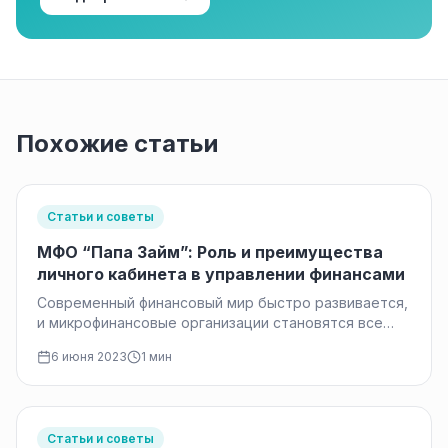
Похожие статьи
Статьи и советы
МФО “Папа Займ”: Роль и преимущества
личного кабинета в управлении финансами
Современный финансовый мир быстро развивается,
и микрофинансовые организации становятся все
более популярными среди клиентов, ищущих
6 июня 2023
1 мин
удобные и доступные…
Статьи и советы