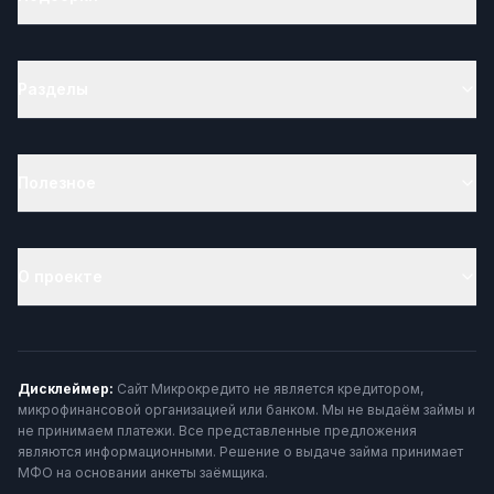
Разделы
Полезное
О проекте
Дисклеймер:
Сайт Микрокредито не является кредитором,
микрофинансовой организацией или банком. Мы не выдаём займы и
не принимаем платежи. Все представленные предложения
являются информационными. Решение о выдаче займа принимает
МФО на основании анкеты заёмщика.