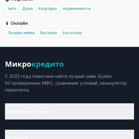
Авто
Дома
Квартиры
Недвижимости
📱 Онлайн
Лучшие займы
Быстрые
Без отказа
Микро
кредито
С 2022 года помогаем найти лучший займ. Более
50 проверенных МФО, сравнение условий, калькулятор
переплаты.
Популярные займы
Подборки