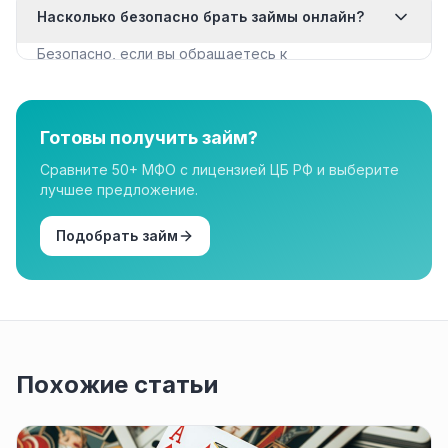
Насколько безопасно брать займы онлайн?
документы для крупных сумм.
Безопасно, если вы обращаетесь к
лицензированным МФО из реестра ЦБ РФ. Все
организации в нашем каталоге имеют лицензию.
Готовы получить займ?
Сравните 50+ МФО с лицензией ЦБ РФ и выберите
лучшее предложение.
Подобрать займ
Похожие статьи