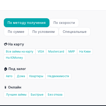
По методу получения
По скорости
По сумме
По условиям
Специальные
💳 На карту
Все займы на карту
VISA
Mastercard
МИР
На Киви
На ЮMoney
🏠 Под залог
Авто
Дома
Квартиры
Недвижимости
📱 Онлайн
Лучшие займы
Быстрые
Без отказа