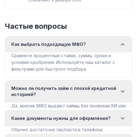
Обновлено: 4 декабря 2024
Частые вопросы
Как выбрать подходящую МФО?
Сравните процентные ставки, суммы, сроки и
условия одобрения. Используйте наш каталог с
фильтрами для быстрого подбора.
Можно ли получить займ с плохой кредитной
историей?
Да, многие МФО выдают займы без проверки КИ или
с мягкими требованиями. Смотрите раздел «Займы
Какие документы нужны для оформления?
с плохой КИ».
Обычно достаточно паспорта и телефона.
Некоторые МФО запрашивают дополнительные