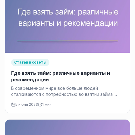
Статьи и советы
Где взять займ: различные варианты и
рекомендации
В современном мире все больше людей
сталкиваются с потребностью во взятии займа.
Будь то неожиданные расходы, финансовые
5 июня 2023
1 мин
трудности…