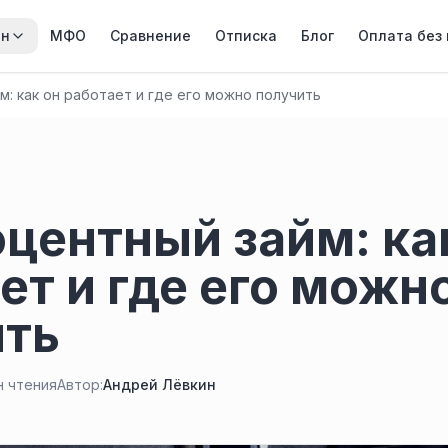
йн
МФО
Сравнение
Отписка
Блог
Оплата без
: как он работает и где его можно получить
центный займ: ка
ет и где его можн
ить
н чтения
Автор:
Андрей Лёвкин