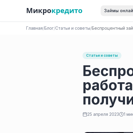
Микро
кредито
Займы онла
Главная
/
Блог
/
Статьи и советы
/
Беспроцентный займ
Статьи и советы
Беспро
работа
получ
25 апреля 2023
1 ми