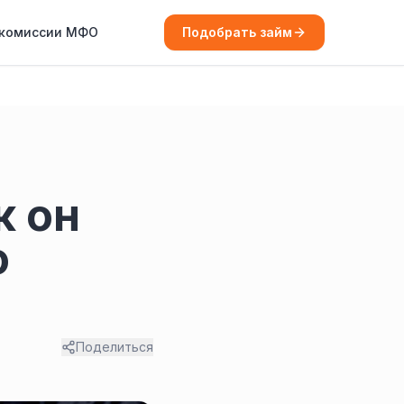
 комиссии МФО
Подобрать займ
к он
о
Поделиться