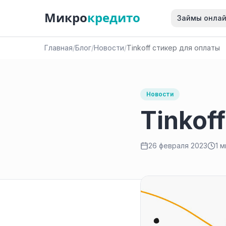
Микро
кредито
Займы онла
Главная
/
Блог
/
Новости
/
Tinkoff стикер для оплаты
Новости
Tinkof
26 февраля 2023
1 