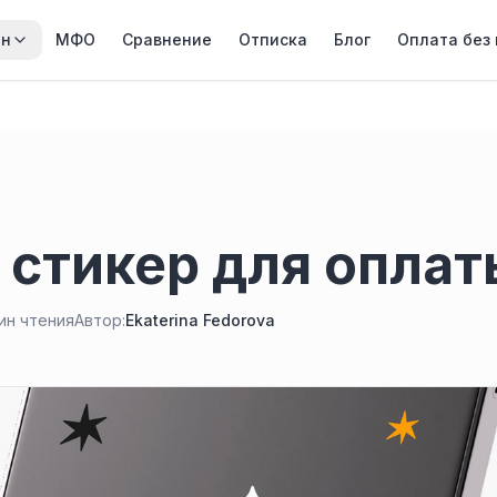
йн
МФО
Сравнение
Отписка
Блог
Оплата без
f стикер для опла
мин чтения
Автор:
Ekaterina Fedorova