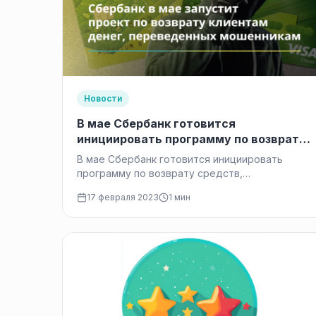
Новости
В мае Сбербанк готовится
инициировать программу по возврату
средств, отправленных мошенникам
В мае Сбербанк готовится инициировать
программу по возврату средств,
отправленных мошенникам, сообщил
17 февраля 2023
1 мин
Станислав Кузнецов, заместитель
председателя правления банка.…