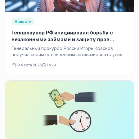
Новости
Генпрокурор РФ инициировал борьбу с
незаконными займами и защиту прав
должников
Генеральный прокурор России Игорь Краснов
поручил своим подчинённым активизировать усилия
по пресечению незаконного предоставления
19 марта 2025
1 мин
займов населению. Он отметил,…