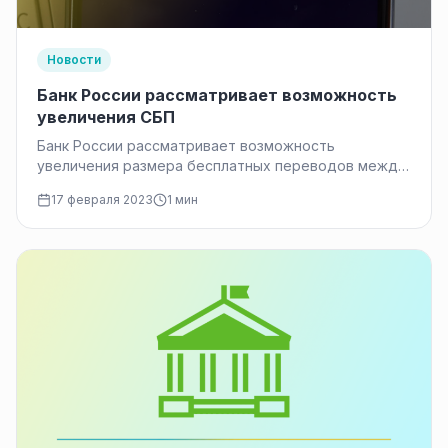
Новости
Банк России рассматривает возможность
увеличения СБП
Банк России рассматривает возможность
увеличения размера бесплатных переводов между
физическими лицами в СБП, сообщила Ольга
17 февраля 2023
1 мин
Скоробогатова, заместитель главы…