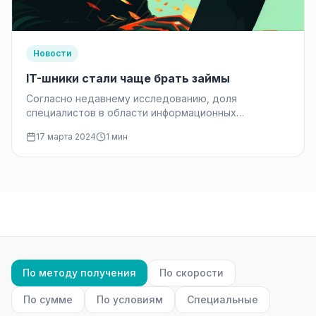
Новости
IT-шники стали чаще брать займы
Согласно недавнему исследованию, доля
специалистов в области информационных
технологий среди клиентов микрофинансовых
17 марта 2024
1 мин
организаций (МФО) удвоилась за последний год.…
По методу получения
По скорости
По сумме
По условиям
Специальные