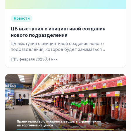
Новости
ЦБ выступил с инициативой создания
нового подразделения
ЦБ выступил с инициативой создания нового
подразделения, которое будет заниматься
вопросами, ставшими особенно актуальными
15 февраля 2023
1 мин
в связи с санкциями против России, такими…