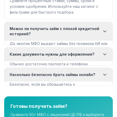
Сравните процентные ставки, суммы, сроки и
условия одобрения. Используйте наш каталог с
фильтрами для быстрого подбора.
Можно ли получить займ с плохой кредитной
историей?
Да, многие МФО выдают займы без проверки КИ или
с мягкими требованиями. Смотрите раздел «Займы
Какие документы нужны для оформления?
с плохой КИ».
Обычно достаточно паспорта и телефона.
Некоторые МФО запрашивают дополнительные
Насколько безопасно брать займы онлайн?
документы для крупных сумм.
Безопасно, если вы обращаетесь к
лицензированным МФО из реестра ЦБ РФ. Все
организации в нашем каталоге имеют лицензию.
Готовы получить займ?
Сравните 50+ МФО с лицензией ЦБ РФ и выберите