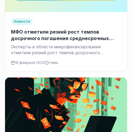
Новости
МФО отметили резкий рост темпов
досрочного погашения среднесрочных
кредитов
Эксперты в области микрофинансирования
отметили резкий рост темпов досрочного
погашения среднесрочных кредитов. Это можно
15 февраля 2023
1 мин
объяснить как тем, что заемщики…