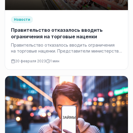
Новости
Правительство отказалось вводить
ограничения на торговые наценки
Правительство отказалось вводить ограничения
на торговые наценки. Представители министерства
сельского хозяйства и министерства
20 февраля 2023
1 мин
промышленности и торговли заявили, что это
может привести…