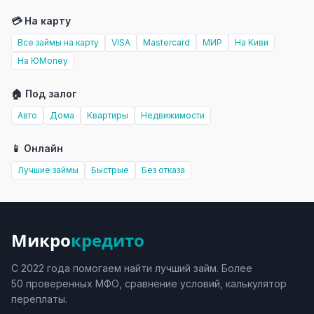
💳 На карту
Все займы на карту
VISA
Mastercard
МИР
На Киви
На ЮMoney
🏠 Под залог
Авто
Дома
Квартиры
Недвижимости
📱 Онлайн
Лучшие займы
Быстрые
Без отказа
Микро
кредито
С 2022 года помогаем найти лучший займ. Более
50 проверенных МФО, сравнение условий, калькулятор
переплаты.