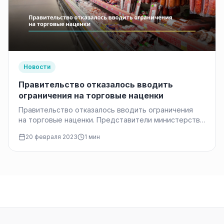
Новости
Правительство отказалось вводить
ограничения на торговые наценки
Правительство отказалось вводить ограничения
на торговые наценки. Представители министерства
сельского хозяйства и министерства
20 февраля 2023
1 мин
промышленности и торговли заявили, что это
может привести…