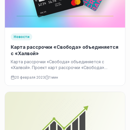
Новости
Карта рассрочки «Свобода» объединяется
c «Халвой»
Карта рассрочки «Свобода» объединяется c
«Халвой». Проект карт рассрочки «Свобода»
объединяется в национальную систему карт
20 февраля 2023
1 мин
рассрочки «Халва». В результате объединения…