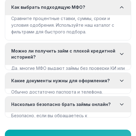
Как выбрать подходящую МФО?
Сравните процентные ставки, суммы, сроки и
условия одобрения. Используйте наш каталог с
фильтрами для быстрого подбора.
Можно ли получить займ с плохой кредитной
историей?
Да, многие МФО выдают займы без проверки КИ или
с мягкими требованиями. Смотрите раздел «Займы
Какие документы нужны для оформления?
с плохой КИ».
Обычно достаточно паспорта и телефона.
Некоторые МФО запрашивают дополнительные
Насколько безопасно брать займы онлайн?
документы для крупных сумм.
Безопасно, если вы обращаетесь к
лицензированным МФО из реестра ЦБ РФ. Все
организации в нашем каталоге имеют лицензию.