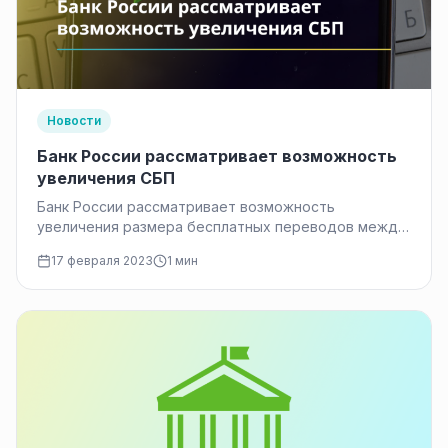
Новости
Банк России рассматривает возможность
увеличения СБП
Банк России рассматривает возможность
увеличения размера бесплатных переводов между
физическими лицами в СБП, сообщила Ольга
17 февраля 2023
1 мин
Скоробогатова, заместитель главы…