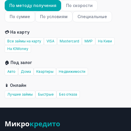
По методу получения
По скорости
По сумме
По условиям
Специальные
💳 На карту
Все займы на карту
VISA
Mastercard
МИР
На Киви
На ЮMoney
🏠 Под залог
Авто
Дома
Квартиры
Недвижимости
📱 Онлайн
Лучшие займы
Быстрые
Без отказа
Микро
кредито