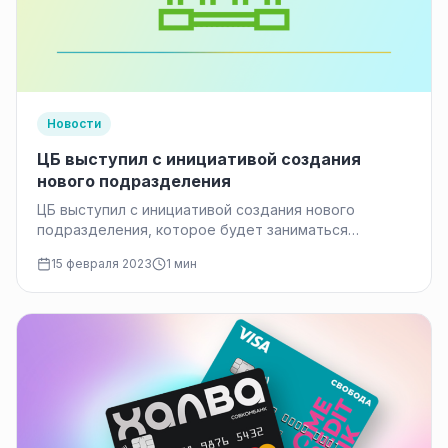
Новости
ЦБ выступил с инициативой создания
нового подразделения
ЦБ выступил с инициативой создания нового
подразделения, которое будет заниматься
вопросами, ставшими особенно актуальными
15 февраля 2023
1 мин
в связи с санкциями против России, такими…