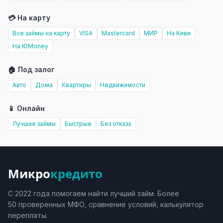
💳 На карту
Все займы на карту
VISA
Mastercard
МИР
На Киви
На ЮMoney
🏠 Под залог
Авто
Дома
Квартиры
Недвижимости
📱 Онлайн
Лучшие займы
Быстрые
Без отказа
Микро
кредито
С 2022 года помогаем найти лучший займ. Более
50 проверенных МФО, сравнение условий, калькулятор
переплаты.