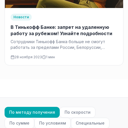
Новости
В Тинькофф Банке: запрет на удаленную
работу за рубежом! Узнайте подробности
Сотрудники Тинькофф Банка больше не смогут
работать за пределами России, Белоруссии,
Армении и Казахстана, сообщил представитель
28 ноября 2023
1 мин
кредитной организации.…
По методу получения
По скорости
По сумме
По условиям
Специальные