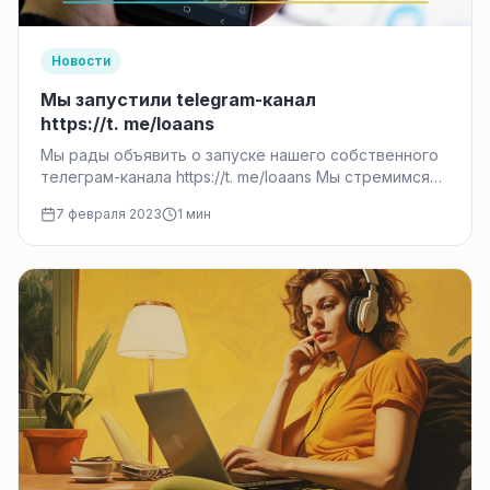
Новости
Мы запустили telegram-канал
https://t. me/loaans
Мы рады объявить о запуске нашего собственного
телеграм-канала https://t. me/loaans Мы стремимся
предоставлять нашим читателям последние
7 февраля 2023
1 мин
финансовые новости и информацию из первых
уст, этот…