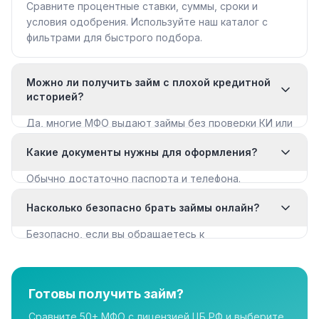
Сравните процентные ставки, суммы, сроки и
условия одобрения. Используйте наш каталог с
фильтрами для быстрого подбора.
Можно ли получить займ с плохой кредитной
историей?
Да, многие МФО выдают займы без проверки КИ или
с мягкими требованиями. Смотрите раздел «Займы
Какие документы нужны для оформления?
с плохой КИ».
Обычно достаточно паспорта и телефона.
Некоторые МФО запрашивают дополнительные
Насколько безопасно брать займы онлайн?
документы для крупных сумм.
Безопасно, если вы обращаетесь к
лицензированным МФО из реестра ЦБ РФ. Все
организации в нашем каталоге имеют лицензию.
Готовы получить займ?
Сравните 50+ МФО с лицензией ЦБ РФ и выберите