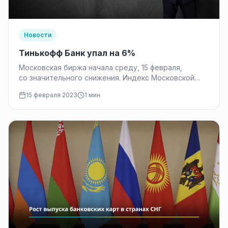
Новости
Тинькофф Банк упал на 6%
Московская биржа начала среду, 15 февраля,
со значительного снижения. Индекс Московской
биржи снизился на 1,72% до 2193,88 пункта,
15 февраля 2023
1 мин
свидетельствуют данные торгов на Московской
бирже на 10:21 по московскому…