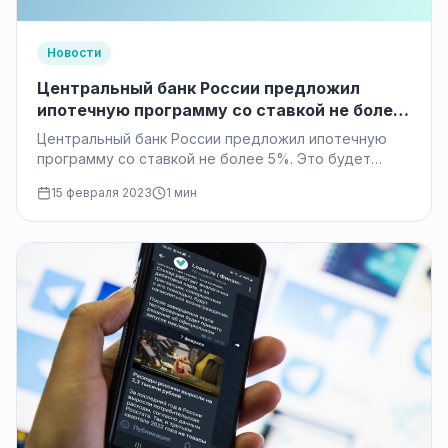
Новости
Центральный банк России предложил
ипотечную программу со ставкой не более
5%.
Центральный банк России предложил ипотечную
программу со ставкой не более 5%. Это будет
достигнуто за счет использования кредитов банка,
15 февраля 2023
1 мин
выданных финансовым…