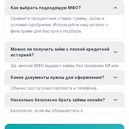
Как выбрать подходящую МФО?
Сравните процентные ставки, суммы, сроки и
условия одобрения. Используйте наш каталог с
фильтрами для быстрого подбора.
Можно ли получить займ с плохой кредитной
историей?
Да, многие МФО выдают займы без проверки КИ или
с мягкими требованиями. Смотрите раздел «Займы
Какие документы нужны для оформления?
с плохой КИ».
Обычно достаточно паспорта и телефона.
Некоторые МФО запрашивают дополнительные
Насколько безопасно брать займы онлайн?
документы для крупных сумм.
Безопасно, если вы обращаетесь к
лицензированным МФО из реестра ЦБ РФ. Все
организации в нашем каталоге имеют лицензию.