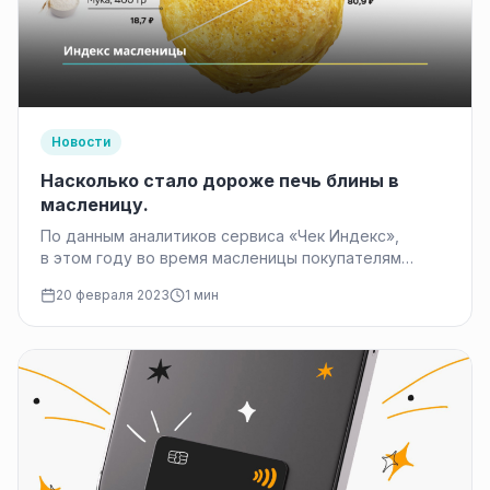
Новости
Насколько стало дороже печь блины в
масленицу.
По данным аналитиков сервиса «Чек Индекс»,
в этом году во время масленицы покупателям
в России придется заплатить за блины в среднем
20 февраля 2023
1 мин
93 рубля. На 7% стало…