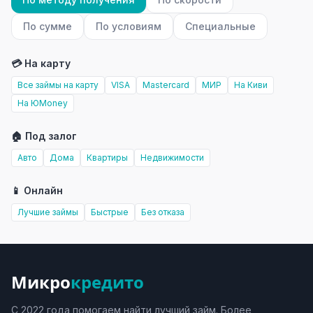
По сумме
По условиям
Специальные
💳 На карту
Все займы на карту
VISA
Mastercard
МИР
На Киви
На ЮMoney
🏠 Под залог
Авто
Дома
Квартиры
Недвижимости
📱 Онлайн
Лучшие займы
Быстрые
Без отказа
Микро
кредито
С 2022 года помогаем найти лучший займ. Более