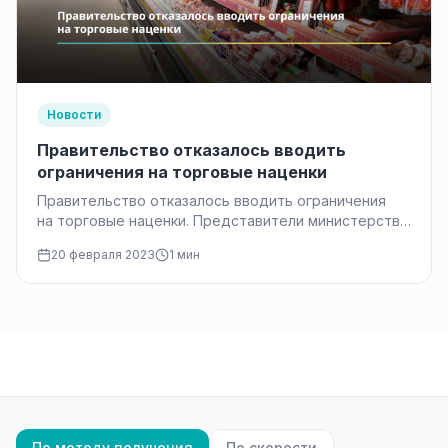
Новости
Правительство отказалось вводить
ограничения на торговые наценки
Правительство отказалось вводить ограничения
на торговые наценки. Представители министерства
сельского хозяйства и министерства
20 февраля 2023
1 мин
промышленности и торговли заявили, что это
может привести…
По методу получения
По скорости