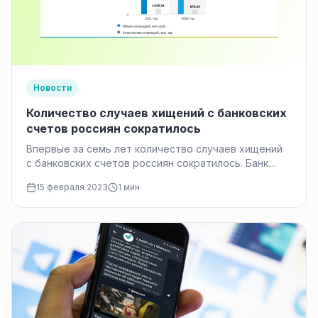
Новости
Количество случаев хищений с банковских
счетов россиян сократилось
Впервые за семь лет количество случаев хищений
с банковских счетов россиян сократилось. Банк
России заблокировал более
15 февраля 2023
1 мин
756 000 мошеннических телефонных номеров, что…