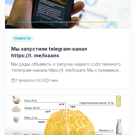
Новости
Мы запустили telegram-канал
https://t. me/loaans
Мы рады объявить о запуске нашего собственного
телеграм-канала https://t. me/loaans Мы стремимся
предоставлять нашим читателям последние
7 февраля 2023
1 мин
финансовые новости и информацию из первых
уст, этот…