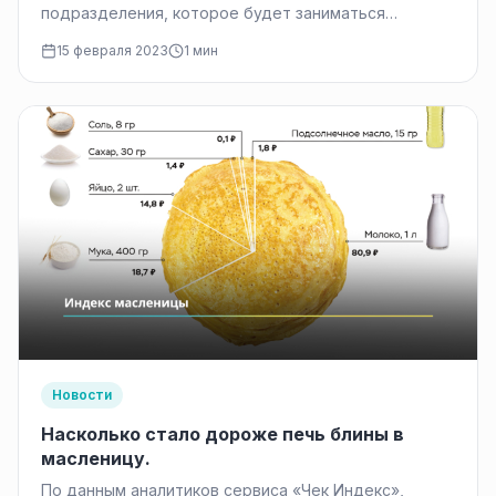
подразделения, которое будет заниматься
вопросами, ставшими особенно актуальными
15 февраля 2023
1 мин
в связи с санкциями против России, такими…
Новости
Насколько стало дороже печь блины в
масленицу.
По данным аналитиков сервиса «Чек Индекс»,