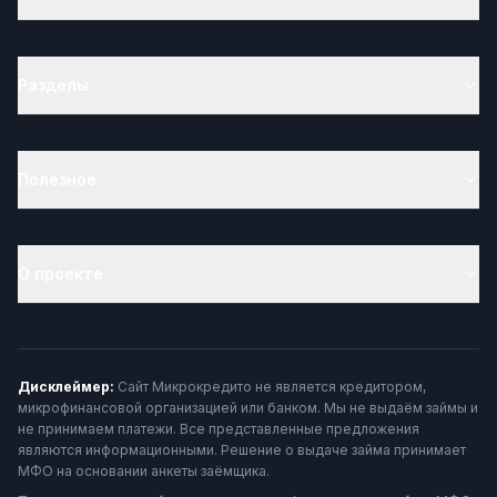
Разделы
Полезное
О проекте
Дисклеймер:
Сайт Микрокредито не является кредитором,
микрофинансовой организацией или банком. Мы не выдаём займы и
не принимаем платежи. Все представленные предложения
являются информационными. Решение о выдаче займа принимает
МФО на основании анкеты заёмщика.