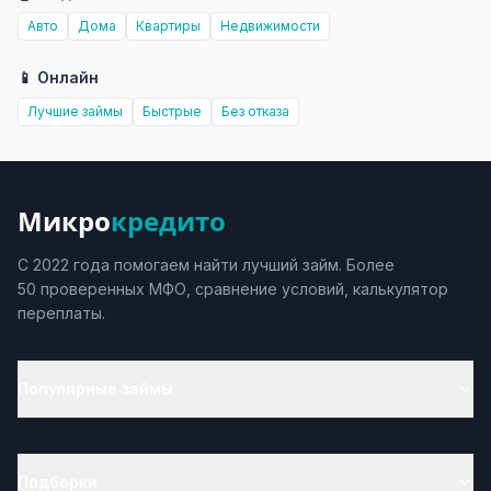
Авто
Дома
Квартиры
Недвижимости
📱 Онлайн
Лучшие займы
Быстрые
Без отказа
Микро
кредито
С 2022 года помогаем найти лучший займ. Более
50 проверенных МФО, сравнение условий, калькулятор
переплаты.
Популярные займы
Подборки