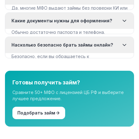
Да, многие МФО выдают займы без проверки КИ или
с мягкими требованиями. Смотрите раздел «Займы
Какие документы нужны для оформления?
с плохой КИ».
Обычно достаточно паспорта и телефона.
Некоторые МФО запрашивают дополнительные
Насколько безопасно брать займы онлайн?
документы для крупных сумм.
Безопасно, если вы обращаетесь к
лицензированным МФО из реестра ЦБ РФ. Все
организации в нашем каталоге имеют лицензию.
Готовы получить займ?
Сравните 50+ МФО с лицензией ЦБ РФ и выберите
лучшее предложение.
Подобрать займ