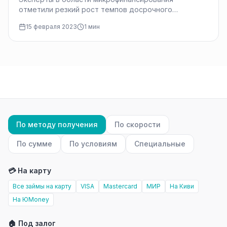
отметили резкий рост темпов досрочного
погашения среднесрочных кредитов. Это можно
15 февраля 2023
1 мин
объяснить как тем, что заемщики…
По методу получения
По скорости
По сумме
По условиям
Специальные
💳 На карту
Все займы на карту
VISA
Mastercard
МИР
На Киви
На ЮMoney
🏠 Под залог