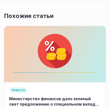
Похожие статьи
Новости
Министерство финансов дало зеленый
свет предложению о специальном вкладе
для россиян с низкими доходами