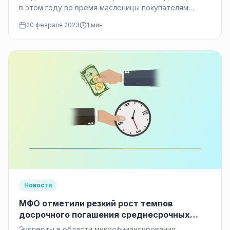
в этом году во время масленицы покупателям
в России придется заплатить за блины в среднем
20 февраля 2023
1 мин
93 рубля. На 7% стало…
Новости
МФО отметили резкий рост темпов
досрочного погашения среднесрочных
кредитов
Эксперты в области микрофинансирования