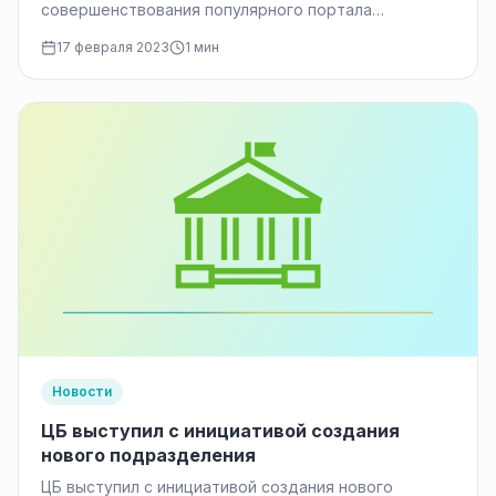
совершенствования популярного портала
«Госуслуги» появилась новая полезная функция,
17 февраля 2023
1 мин
связанная с использованием биометрических
паспортов.…
Новости
ЦБ выступил с инициативой создания
нового подразделения
ЦБ выступил с инициативой создания нового