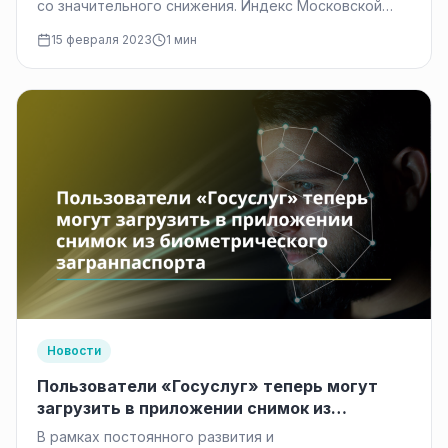
со значительного снижения. Индекс Московской
биржи снизился на 1,72% до 2193,88 пункта,
15 февраля 2023
1 мин
свидетельствуют данные торгов на Московской
бирже на 10:21 по московскому…
Новости
Пользователи «Госуслуг» теперь могут
загрузить в приложении снимок из
биометрического загранпаспорта
В рамках постоянного развития и