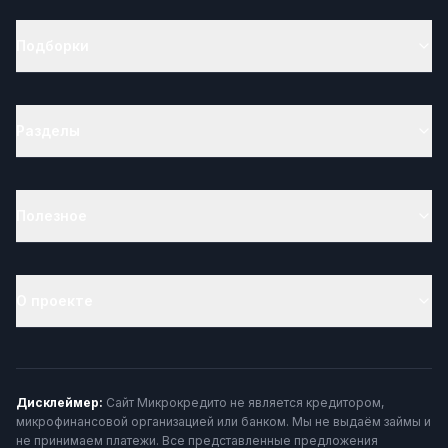
Подборки
Разделы
Полезное
О проекте
Дисклеймер:
Сайт Микрокредито не является кредитором,
микрофинансовой организацией или банком. Мы не выдаём займы и
не принимаем платежи. Все представленные предложения