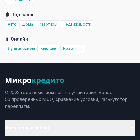
🏠 Под залог
Авто
Дома
Квартиры
Недвижимости
📱 Онлайн
Лучшие займы
Быстрые
Без отказа
Микро
кредито
С 2022 года помогаем найти лучший займ. Более
50 проверенных МФО, сравнение условий, калькулятор
переплаты.
Популярные займы