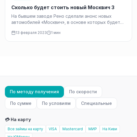
Cколько будет стоить новый Москвич 3
На бывшем заводе Рено сделали анонс новых
автомобилей «Москвич», в основе которых будет
китайский JAC JS4. Сколько будет…
13 февраля 2023
1 мин
По методу получения
По скорости
По сумме
По условиям
Специальные
💳 На карту
Все займы на карту
VISA
Mastercard
МИР
На Киви
На ЮMoney