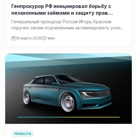
Генпрокурор РФ инициировал борьбу с
незаконными займами и защиту прав
должников
Генеральный прокурор России Игорь Краснов
поручил своим подчинённым активизировать усилия
по пресечению незаконного предоставления
19 марта 2025
1 мин
займов населению. Он отметил,…
Новости