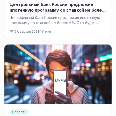
Центральный банк России предложил
ипотечную программу со ставкой не более
5%.
Центральный банк России предложил ипотечную
программу со ставкой не более 5%. Это будет
достигнуто за счет использования кредитов банка,
15 февраля 2023
1 мин
выданных финансовым…
Новости