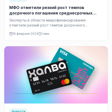
МФО отметили резкий рост темпов
досрочного погашения среднесрочных
кредитов
Эксперты в области микрофинансирования
отметили резкий рост темпов досрочного
погашения среднесрочных кредитов. Это можно
15 февраля 2023
1 мин
объяснить как тем, что заемщики…
Новости