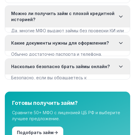
Можно ли получить займ с плохой кредитной
историей?
Да, многие МФО выдают займы без проверки КИ или
с мягкими требованиями. Смотрите раздел «Займы
Какие документы нужны для оформления?
с плохой КИ».
Обычно достаточно паспорта и телефона.
Некоторые МФО запрашивают дополнительные
Насколько безопасно брать займы онлайн?
документы для крупных сумм.
Безопасно, если вы обращаетесь к
лицензированным МФО из реестра ЦБ РФ. Все
организации в нашем каталоге имеют лицензию.
Готовы получить займ?
Сравните 50+ МФО с лицензией ЦБ РФ и выберите
лучшее предложение.
Подобрать займ