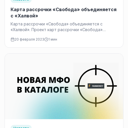
Карта рассрочки «Свобода» объединяется
c «Халвой»
Карта рассрочки «Свобода» объединяется c
«Халвой». Проект карт рассрочки «Свобода»
объединяется в национальную систему карт
20 февраля 2023
1 мин
рассрочки «Халва». В результате объединения…