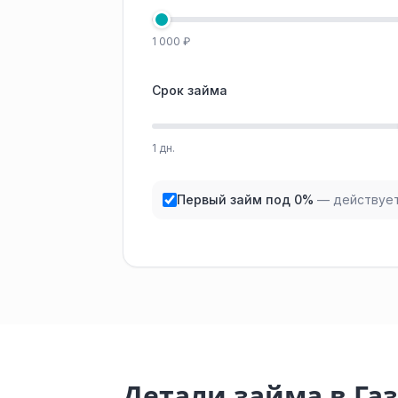
1 000 ₽
Срок займа
1 дн.
Первый займ под 0%
— действует
Детали займа в Г