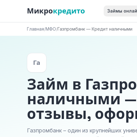
Микро
кредито
Займы онла
Главная
/
МФО
/
Газпромбанк — Кредит наличными
Га
Займ в Газпр
наличными — 
отзывы, офо
Газпромбанк – один из крупнейших уни