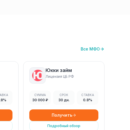
Все МФО
Юкки займ
Лицензия ЦБ РФ
АВКА
СУММА
СРОК
СТАВКА
,8%
30 000 ₽
30 дн.
0.8%
Получить
Подробный обзор