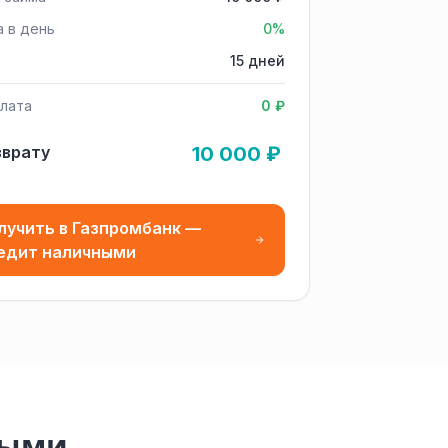
а в день
0%
15 дней
лата
0 ₽
зврату
10 000 ₽
лучить в Газпромбанк —
едит наличными
ными