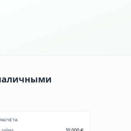
 наличными
РАСЧЁТА
 займа
10 000 ₽