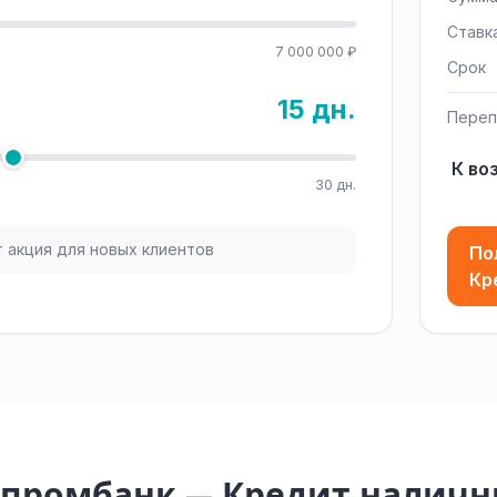
Ставк
7 000 000 ₽
Срок
15 дн.
Переп
К во
30 дн.
 акция для новых клиентов
По
Кр
азпромбанк — Кредит налич