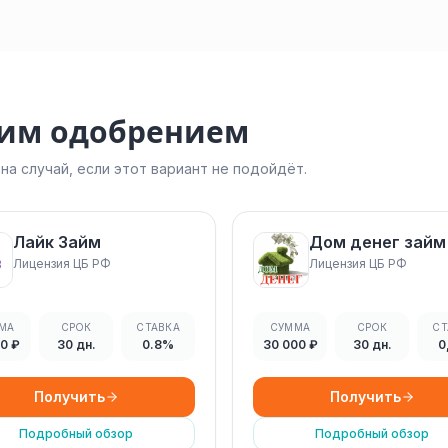
ким одобрением
а случай, если этот вариант не подойдёт.
Лайк Займ
Дом денег займ
Лицензия ЦБ РФ
Лицензия ЦБ РФ
МА
СРОК
СТАВКА
СУММА
СРОК
СТ
00 ₽
30 дн.
0.8%
30 000 ₽
30 дн.
0
Получить
Получить
Подробный обзор
Подробный обзор