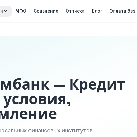
йн
МФО
Сравнение
Отписка
Блог
Оплата без
омбанк — Кредит
условия,
рмление
версальных финансовых институтов