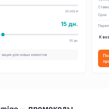
Ставк
30 000 ₽
Срок
15 дн.
Переп
К во
30 дн.
 акция для новых клиентов
По
пр
ymigo — промокоды