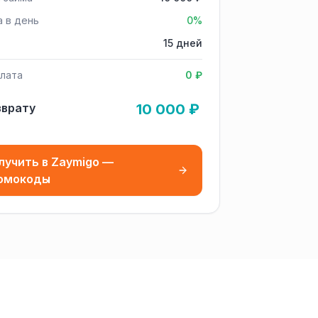
а в день
0%
15 дней
лата
0 ₽
зврату
10 000 ₽
лучить в Zaymigo —
омокоды