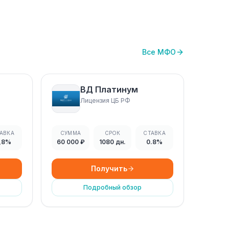
Все МФО
ВД Платинум
Лицензия ЦБ РФ
АВКА
СУММА
СРОК
СТАВКА
,8%
60 000 ₽
1080 дн.
0.8%
Получить
Подробный обзор