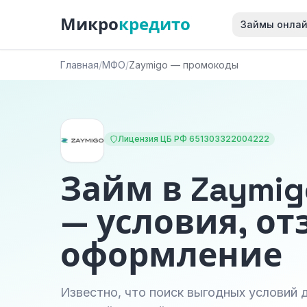
Микро
кредито
Займы онла
Главная
/
МФО
/
Zaymigo — промокоды
Лицензия ЦБ РФ 651303322004222
Займ в Zaymi
— условия, от
оформление
Известно, что поиск выгодных условий