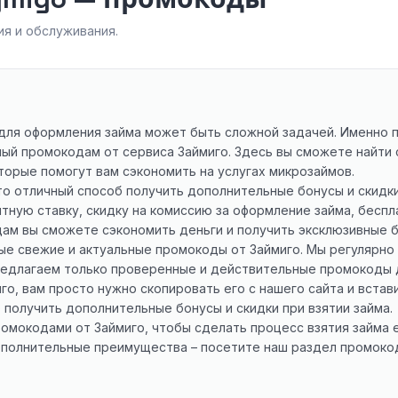
я и обслуживания.
для оформления займа может быть сложной задачей. Именно по
ый промокодам от сервиса Займиго. Здесь вы сможете найти
торые помогут вам сэкономить на услугах микрозаймов.
о отличный способ получить дополнительные бонусы и скидки
ную ставку, скидку на комиссию за оформление займа, беспл
ам вы сможете сэкономить деньги и получить эксклюзивные б
самые свежие и актуальные промокоды от Займиго. Мы регуляр
редлагаем только проверенные и действительные промокоды д
о, вам просто нужно скопировать его с нашего сайта и встав
 получить дополнительные бонусы и скидки при взятии займа.
омокодами от Займиго, чтобы сделать процесс взятия займа 
ополнительные преимущества – посетите наш раздел промоко