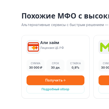
Похожие МФО с высо
Альтернативные сервисы с быстрым решением — н
Али займ
Лицензия ЦБ РФ
СУММА
СРОК
СТАВКА
СУМ
30 000 ₽
30 дн.
0,8%
30 0
Получить
Подробный обзор