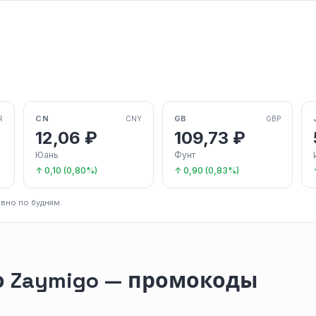
CN
GB
R
CNY
GBP
12,06 ₽
109,73 ₽
Юань
Фунт
↑ 0,10 (0,80%)
↑ 0,90 (0,83%)
вно по будням.
о Zaymigo — промокоды