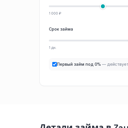
1 000 ₽
Срок займа
1 дн.
Первый займ под 0%
— действует
Детали займа в Za