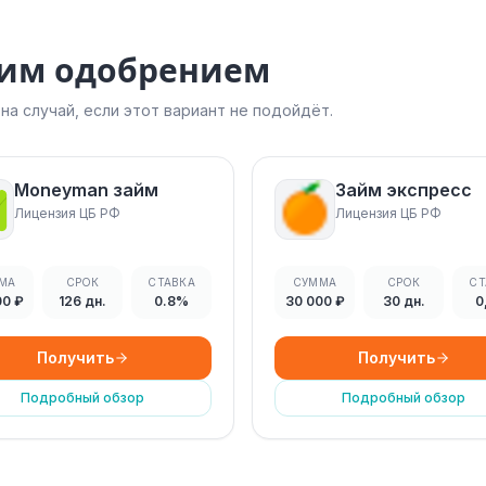
ким одобрением
а случай, если этот вариант не подойдёт.
Moneyman займ
Займ экспресс
Лицензия ЦБ РФ
Лицензия ЦБ РФ
МА
СРОК
СТАВКА
СУММА
СРОК
СТ
00 ₽
126 дн.
0.8%
30 000 ₽
30 дн.
0
Получить
Получить
Подробный обзор
Подробный обзор