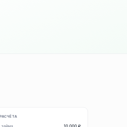
РАСЧЁТА
 займа
10 000 ₽