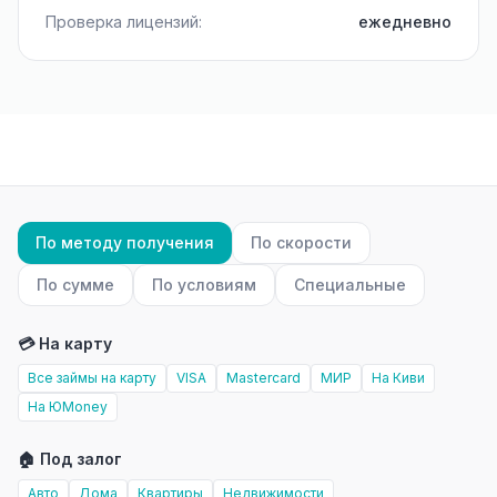
Проверка лицензий:
ежедневно
По методу получения
По скорости
По сумме
По условиям
Специальные
💳 На карту
Все займы на карту
VISA
Mastercard
МИР
На Киви
На ЮMoney
🏠 Под залог
Авто
Дома
Квартиры
Недвижимости