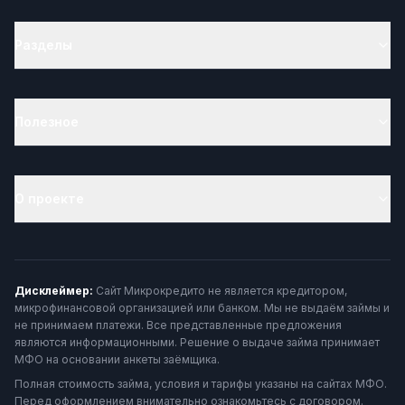
Разделы
Полезное
О проекте
Дисклеймер:
Сайт Микрокредито не является кредитором,
микрофинансовой организацией или банком. Мы не выдаём займы и
не принимаем платежи. Все представленные предложения
являются информационными. Решение о выдаче займа принимает
МФО на основании анкеты заёмщика.
Полная стоимость займа, условия и тарифы указаны на сайтах МФО.
Перед оформлением внимательно ознакомьтесь с договором.