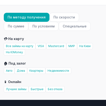
По методу получения
По скорости
По сумме
По условиям
Специальные
💳 На карту
Все займы на карту
VISA
Mastercard
МИР
На Киви
На ЮMoney
🏠 Под залог
Авто
Дома
Квартиры
Недвижимости
📱 Онлайн
Лучшие займы
Быстрые
Без отказа