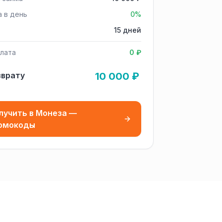
а в день
0%
15 дней
лата
0 ₽
зврату
10 000 ₽
лучить в Монеза —
омокоды