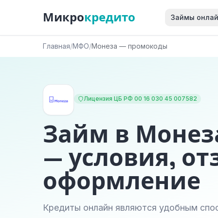
Микро
кредито
Займы онла
Главная
/
МФО
/
Монеза — промокоды
Лицензия ЦБ РФ 00 16 030 45 007582
Займ в Монез
— условия, от
оформление
Кредиты онлайн являются удобным спо