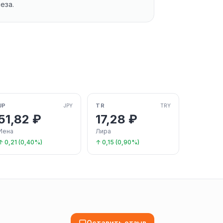
еза.
JP
TR
JPY
TRY
51,82 ₽
17,28 ₽
Иена
Лира
↑ 0,21 (0,40%)
↑ 0,15 (0,90%)
Оставить отзыв