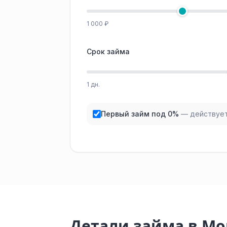
1 000 ₽
Срок займа
1 дн.
Первый займ под 0%
— действует
Детали займа в М