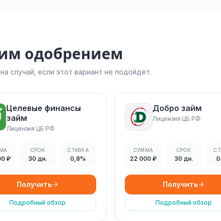
ким одобрением
а случай, если этот вариант не подойдёт.
Целевые финансы
Добро займ
займ
Лицензия ЦБ РФ
Лицензия ЦБ РФ
МА
СРОК
СТАВКА
СУММА
СРОК
СТ
00 ₽
30 дн.
0,8%
22 000 ₽
30 дн.
0
Получить
Получить
Подробный обзор
Подробный обзор