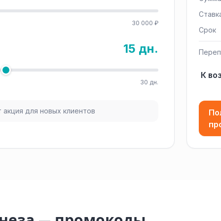
Ставк
30 000 ₽
Срок
15 дн.
Переп
К во
30 дн.
 акция для новых клиентов
По
пр
онеза — промокоды