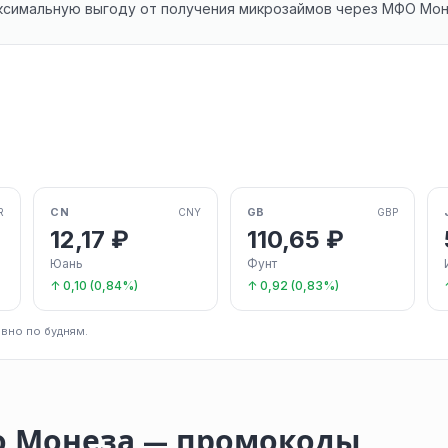
ксимальную выгоду от получения микрозаймов через МФО Мон
CN
GB
R
CNY
GBP
12,17 ₽
110,65 ₽
Юань
Фунт
↑ 0,10 (0,84%)
↑ 0,92 (0,83%)
вно по будням.
о Монеза — промокоды