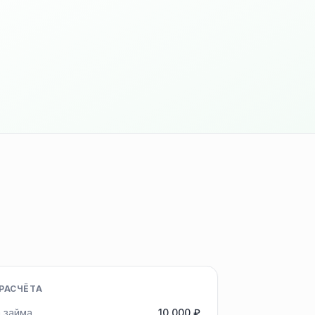
РАСЧЁТА
 займа
10 000 ₽