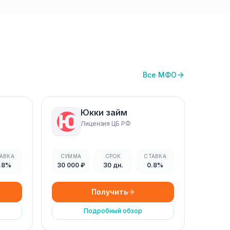
Все МФО
Юкки займ
Лицензия ЦБ РФ
АВКА
СУММА
СРОК
СТАВКА
.8%
30 000 ₽
30 дн.
0.8%
Получить
Подробный обзор