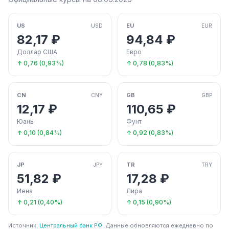
US
EU
USD
EUR
82,17 ₽
94,84 ₽
Доллар США
Евро
↑ 0,76 (0,93%)
↑ 0,78 (0,83%)
CN
GB
CNY
GBP
12,17 ₽
110,65 ₽
Юань
Фунт
↑ 0,10 (0,84%)
↑ 0,92 (0,83%)
JP
TR
JPY
TRY
51,82 ₽
17,28 ₽
Иена
Лира
↑ 0,21 (0,40%)
↑ 0,15 (0,90%)
Источник:
Центральный банк РФ
. Данные обновляются ежедневно по