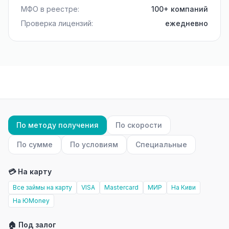
МФО в реестре:
100+ компаний
Проверка лицензий:
ежедневно
По методу получения
По скорости
По сумме
По условиям
Специальные
💳 На карту
Все займы на карту
VISA
Mastercard
МИР
На Киви
На ЮMoney
🏠 Под залог