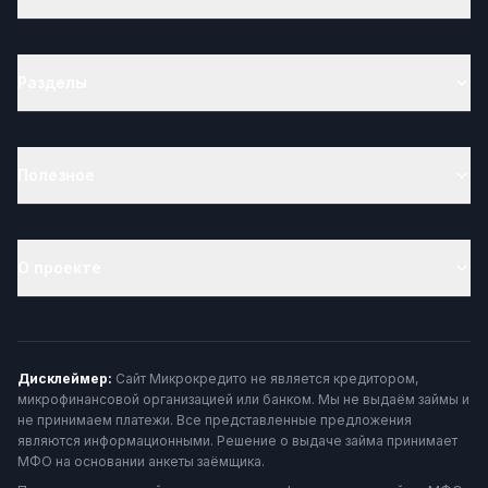
Разделы
Полезное
О проекте
Дисклеймер:
Сайт Микрокредито не является кредитором,
микрофинансовой организацией или банком. Мы не выдаём займы и
не принимаем платежи. Все представленные предложения
являются информационными. Решение о выдаче займа принимает
МФО на основании анкеты заёмщика.