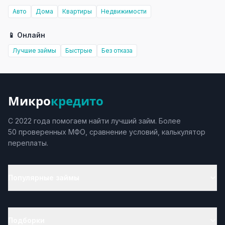
Авто
Дома
Квартиры
Недвижимости
📱 Онлайн
Лучшие займы
Быстрые
Без отказа
Микро
кредито
С 2022 года помогаем найти лучший займ. Более
50 проверенных МФО, сравнение условий, калькулятор
переплаты.
Популярные займы
Подборки