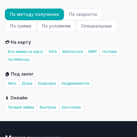
По методу получения
По скорости
По сумме
По условиям
Специальные
💳 На карту
Все займы на карту
VISA
Mastercard
МИР
На Киви
На ЮMoney
🏠 Под залог
Авто
Дома
Квартиры
Недвижимости
📱 Онлайн
Лучшие займы
Быстрые
Без отказа