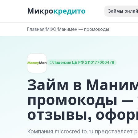
Микро
кредито
Займы онла
Главная
/
МФО
/
Манимен — промокоды
Лицензия ЦБ РФ 2110177000478
Займ в Мани
промокоды — 
отзывы, офо
Компания microcredito.ru представляет