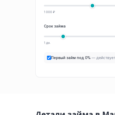
1 000 ₽
Срок займа
1 дн.
Первый займ под 0%
— действует
Детали займа в М