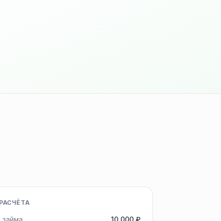
РАСЧЁТА
 займа
10 000 ₽