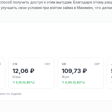
 способ получить доступ к этим выгодам. Благодаря этому раз
улучшить свои условия при взятии займа в Манимен, что дел
CN
GB
R
CNY
GBP
12,06 ₽
109,73 ₽
Юань
Фунт
↑ 0,10 (0,80%)
↑ 0,90 (0,83%)
вно по будням.