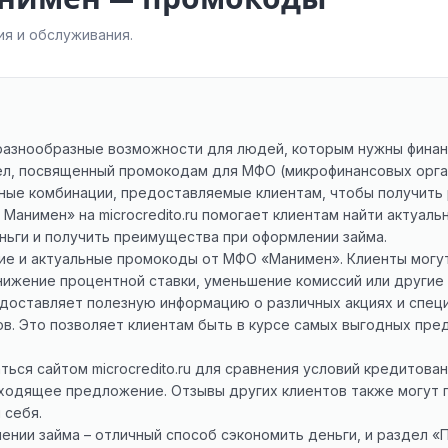
я и обслуживания.
т разнообразные возможности для людей, которым нужны финан
дел, посвященный промокодам для МФО (микрофинансовых орга
ые комбинации, предоставляемые клиентам, чтобы получить р
Манимен» на microcredito.ru помогает клиентам найти актуал
ньги и получить преимущества при оформлении займа.
ие и актуальные промокоды от МФО «Манимен». Клиенты могу
снижение процентной ставки, уменьшение комиссий или другие
доставляет полезную информацию о различных акциях и спец
в. Это позволяет клиентам быть в курсе самых выгодных пр
ься сайтом microcredito.ru для сравнения условий кредитова
ходящее предложение. Отзывы других клиентов также могут
 себя.
нии займа – отличный способ сэкономить деньги, и раздел 