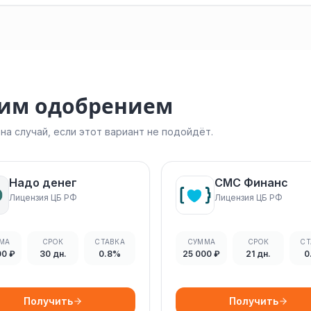
ким одобрением
а случай, если этот вариант не подойдёт.
Надо денег
СМС Финанс
Лицензия ЦБ РФ
Лицензия ЦБ РФ
МА
СРОК
СТАВКА
СУММА
СРОК
СТ
00 ₽
30 дн.
0.8%
25 000 ₽
21 дн.
0
Получить
Получить