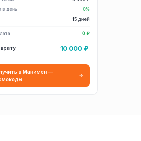
а в день
0%
15 дней
лата
0 ₽
зврату
10 000 ₽
лучить в Манимен —
омокоды