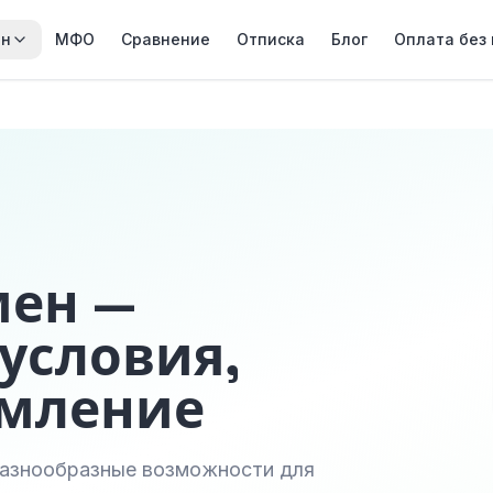
йн
МФО
Сравнение
Отписка
Блог
Оплата без
мен —
условия,
рмление
 разнообразные возможности для