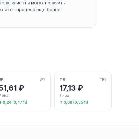
делу, клиенты могут получить
ает этот процесс еще более
JP
TR
JPY
TRY
51,61 ₽
17,13 ₽
Иена
Лира
↑ 0,24 (0,47%)
↑ 0,09 (0,55%)