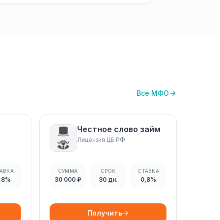
Все МФО
Честное слово займ
Лицензия ЦБ РФ
АВКА
СУММА
СРОК
СТАВКА
.8%
30 000 ₽
30 дн.
0,8%
Получить