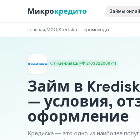
Микро
кредито
Займы онла
Главная
/
МФО
/
Krediska — промокоды
Лицензия ЦБ РФ 2103322009711
Займ в Kredis
— условия, от
оформление
Кредиска — это одно из наиболее попу