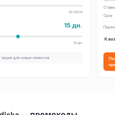
Ставк
30 000 ₽
Срок
15 дн.
Переп
К во
25 дн.
 акция для новых клиентов
По
пр
ediska — промокоды