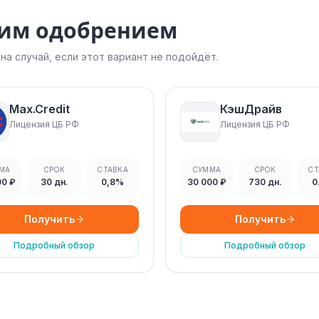
ким одобрением
а случай, если этот вариант не подойдёт.
Max.Credit
КэшДрайв
Лицензия ЦБ РФ
Лицензия ЦБ РФ
МА
СРОК
СТАВКА
СУММА
СРОК
СТ
00 ₽
30 дн.
0,8%
30 000 ₽
730 дн.
0
Получить
Получить
Подробный обзор
Подробный обзор