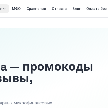
йн
МФО
Сравнение
Отписка
Блог
Оплата без
ka — промокоды
зывы,
лярных микрофинансовых