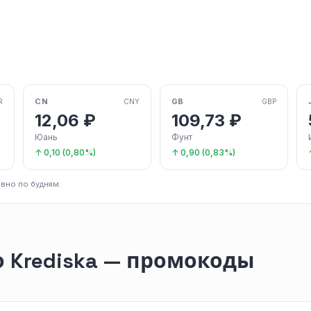
CN
GB
R
CNY
GBP
12,06 ₽
109,73 ₽
Юань
Фунт
↑ 0,10 (0,80%)
↑ 0,90 (0,83%)
вно по будням.
 Krediska — промокоды