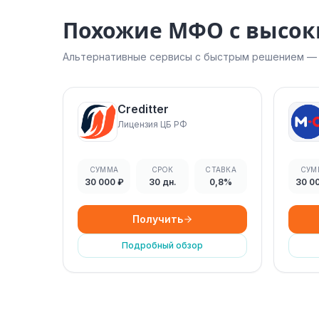
Похожие МФО с высо
Альтернативные сервисы с быстрым решением — н
Creditter
Лицензия ЦБ РФ
СУММА
СРОК
СТАВКА
СУМ
30 000 ₽
30 дн.
0,8%
30 0
Получить
Подробный обзор