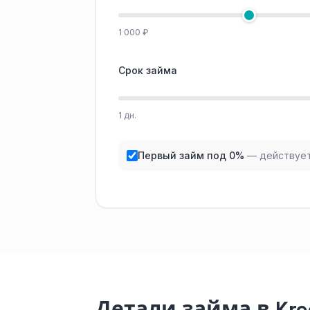
1 000 ₽
Срок займа
1 дн.
Первый займ под 0%
— действует
Детали займа в Kr