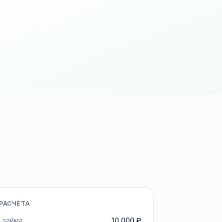
РАСЧЁТА
 займа
10 000 ₽