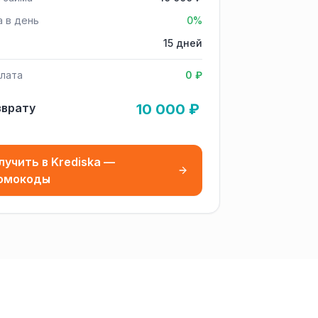
а в день
0%
15 дней
лата
0 ₽
зврату
10 000 ₽
лучить в Krediska —
омокоды