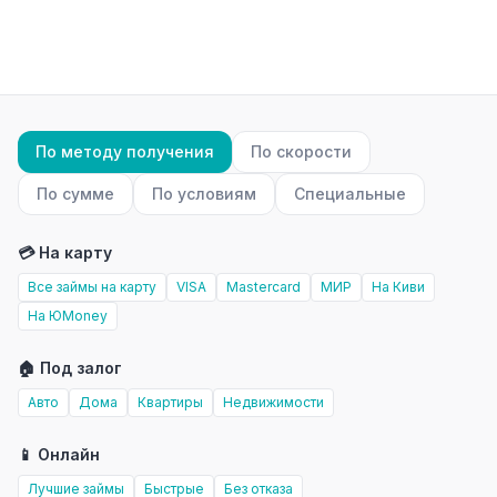
По методу получения
По скорости
По сумме
По условиям
Специальные
💳 На карту
Все займы на карту
VISA
Mastercard
МИР
На Киви
На ЮMoney
🏠 Под залог
Авто
Дома
Квартиры
Недвижимости
📱 Онлайн
Лучшие займы
Быстрые
Без отказа