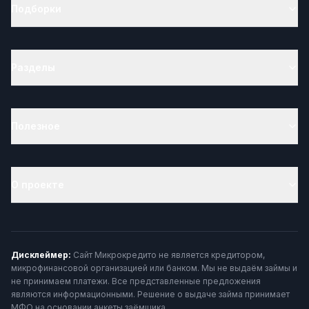
Подборки
Разделы
Полезное
О проекте
Дисклеймер:
Сайт Микрокредито не является кредитором,
микрофинансовой организацией или банком. Мы не выдаём займы и
не принимаем платежи. Все представленные предложения
являются информационными. Решение о выдаче займа принимает
МФО на основании анкеты заёмщика.