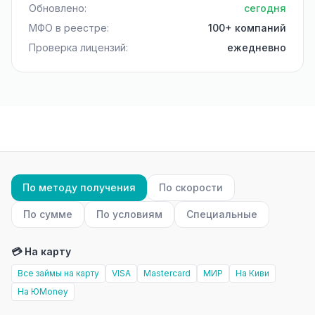
Обновлено:
сегодня
МФО в реестре:
100+ компаний
Проверка лицензий:
ежедневно
По методу получения
По скорости
По сумме
По условиям
Специальные
💳 На карту
Все займы на карту
VISA
Mastercard
МИР
На Киви
На ЮMoney