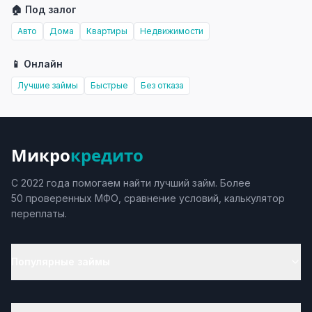
🏠 Под залог
Авто
Дома
Квартиры
Недвижимости
📱 Онлайн
Лучшие займы
Быстрые
Без отказа
Микро
кредито
С 2022 года помогаем найти лучший займ. Более
50 проверенных МФО, сравнение условий, калькулятор
переплаты.
Популярные займы