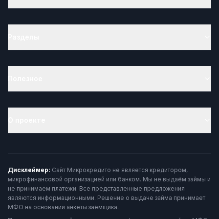
Разделы
Полезное
О проекте
Дисклеймер:
Сайт Микрокредито не является кредитором,
микрофинансовой организацией или банком. Мы не выдаём займы и
не принимаем платежи. Все представленные предложения
являются информационными. Решение о выдаче займа принимает
МФО на основании анкеты заёмщика.