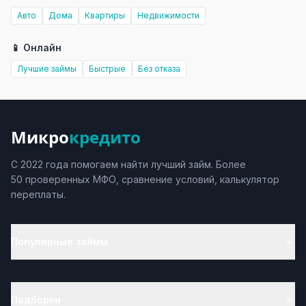
Авто
Дома
Квартиры
Недвижимости
📱 Онлайн
Лучшие займы
Быстрые
Без отказа
Микро
кредито
С 2022 года помогаем найти лучший займ. Более
50 проверенных МФО, сравнение условий, калькулятор
переплаты.
Популярные займы
Подборки