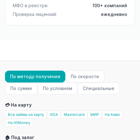
МФО в реестре:
100+ компаний
Проверка лицензий:
ежедневно
По методу получения
По скорости
По сумме
По условиям
Специальные
💳 На карту
Все займы на карту
VISA
Mastercard
МИР
На Киви
На ЮMoney
🏠 Под залог