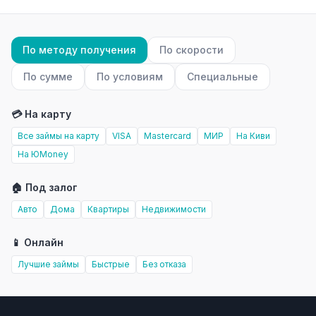
По методу получения
По скорости
По сумме
По условиям
Специальные
💳 На карту
Все займы на карту
VISA
Mastercard
МИР
На Киви
На ЮMoney
🏠 Под залог
Авто
Дома
Квартиры
Недвижимости
📱 Онлайн
Лучшие займы
Быстрые
Без отказа