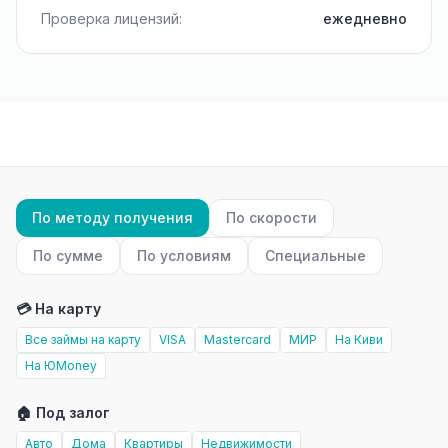
Проверка лицензий:
ежедневно
По методу получения
По скорости
По сумме
По условиям
Специальные
💳 На карту
Все займы на карту
VISA
Mastercard
МИР
На Киви
На ЮMoney
🏠 Под залог
Авто
Дома
Квартиры
Недвижимости