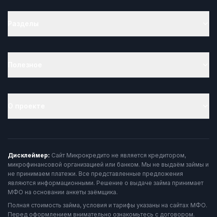
Разделы
Полезное
О проекте
Дисклеймер:
Сайт Микрокредито не является кредитором,
микрофинансовой организацией или банком. Мы не выдаём займы и
не принимаем платежи. Все представленные предложения
являются информационными. Решение о выдаче займа принимает
МФО на основании анкеты заёмщика.
Полная стоимость займа, условия и тарифы указаны на сайтах МФО.
Перед оформлением внимательно ознакомьтесь с договором.