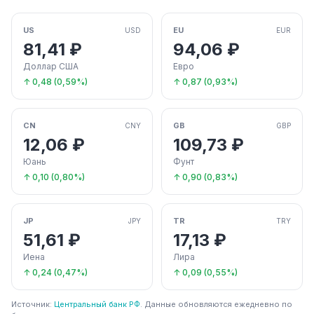
US
EU
USD
EUR
81,41 ₽
94,06 ₽
Доллар США
Евро
↑ 0,48 (0,59%)
↑ 0,87 (0,93%)
CN
GB
CNY
GBP
12,06 ₽
109,73 ₽
Юань
Фунт
↑ 0,10 (0,80%)
↑ 0,90 (0,83%)
JP
TR
JPY
TRY
51,61 ₽
17,13 ₽
Иена
Лира
↑ 0,24 (0,47%)
↑ 0,09 (0,55%)
Источник:
Центральный банк РФ
. Данные обновляются ежедневно по