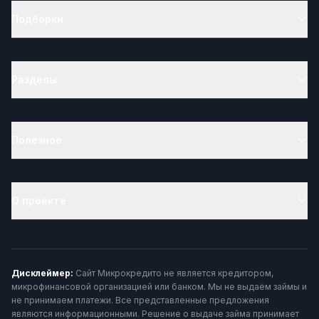
Подборки
Разделы
Полезное
О проекте
Дисклеймер:
Сайт Микрокредито не является кредитором,
микрофинансовой организацией или банком. Мы не выдаём займы и
не принимаем платежи. Все представленные предложения
являются информационными. Решение о выдаче займа принимает