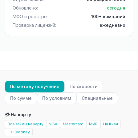
Обновлено:
сегодня
МФО в реестре:
100+ компаний
Проверка лицензий:
ежедневно
По методу получения
По скорости
По сумме
По условиям
Специальные
💳 На карту
Все займы на карту
VISA
Mastercard
МИР
На Киви
На ЮMoney