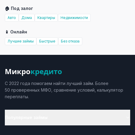
🏠 Под залог
Авто
Дома
Квартиры
Недвижимости
📱 Онлайн
Лучшие займы
Быстрые
Без отказа
Микро
кредито
С 2022 года помогаем найти лучший займ. Более
50 проверенных МФО, сравнение условий, калькулятор
переплаты.
Популярные займы