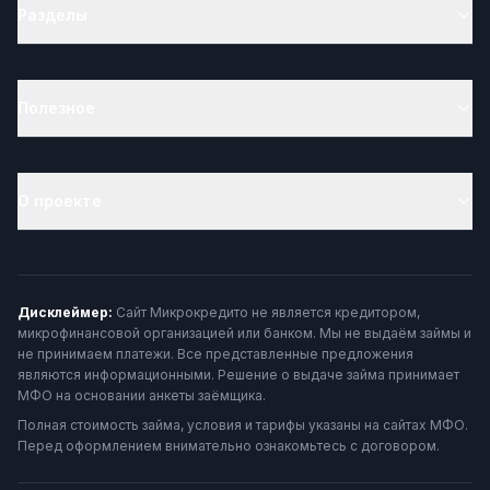
Разделы
Полезное
О проекте
Дисклеймер:
Сайт Микрокредито не является кредитором,
микрофинансовой организацией или банком. Мы не выдаём займы и
не принимаем платежи. Все представленные предложения
являются информационными. Решение о выдаче займа принимает
МФО на основании анкеты заёмщика.
Полная стоимость займа, условия и тарифы указаны на сайтах МФО.
Перед оформлением внимательно ознакомьтесь с договором.