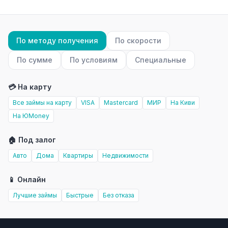
По методу получения
По скорости
По сумме
По условиям
Специальные
💳 На карту
Все займы на карту
VISA
Mastercard
МИР
На Киви
На ЮMoney
🏠 Под залог
Авто
Дома
Квартиры
Недвижимости
📱 Онлайн
Лучшие займы
Быстрые
Без отказа