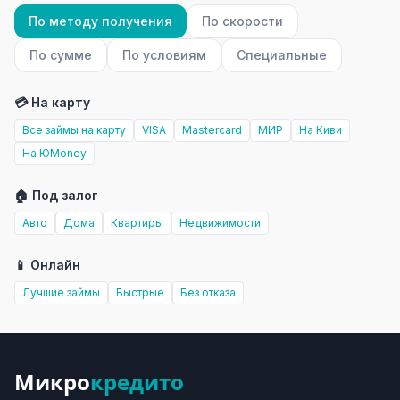
По методу получения
По скорости
По сумме
По условиям
Специальные
💳 На карту
Все займы на карту
VISA
Mastercard
МИР
На Киви
На ЮMoney
🏠 Под залог
Авто
Дома
Квартиры
Недвижимости
📱 Онлайн
Лучшие займы
Быстрые
Без отказа
Микро
кредито