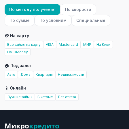
По методу получения
По скорости
По сумме
По условиям
Специальные
💳 На карту
Все займы на карту
VISA
Mastercard
МИР
На Киви
На ЮMoney
🏠 Под залог
Авто
Дома
Квартиры
Недвижимости
📱 Онлайн
Лучшие займы
Быстрые
Без отказа
Микро
кредито