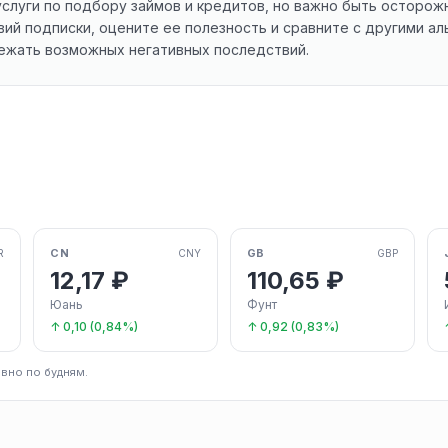
луги по подбору займов и кредитов, но важно быть осторожн
вий подписки, оцените ее полезность и сравните с другими ал
бежать возможных негативных последствий.
CN
GB
R
CNY
GBP
12,17 ₽
110,65 ₽
Юань
Фунт
↑ 0,10 (0,84%)
↑ 0,92 (0,83%)
вно по будням.