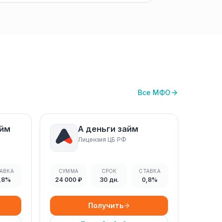
Все МФО
айм
А деньги займ
Лицензия ЦБ РФ
АВКА
СУММА
СРОК
СТАВКА
,8%
24 000 ₽
30 дн.
0,8%
Получить