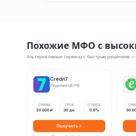
Похожие МФО с высо
Альтернативные сервисы с быстрым решением — н
Credit7
Лицензия ЦБ РФ
СУММА
СРОК
СТАВКА
СУМ
20 000 ₽
30 дн.
0.8%
30 0
Получить