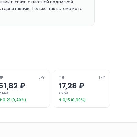
ыми в связи с платной подпиской.
ьтернативами. Только так вы сможете
JP
TR
JPY
TRY
51,82 ₽
17,28 ₽
Иена
Лира
↑ 0,21 (0,40%)
↑ 0,15 (0,90%)