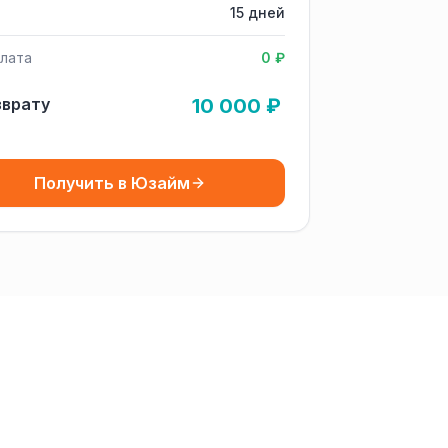
15 дней
лата
0 ₽
зврату
10 000 ₽
Получить в Юзайм