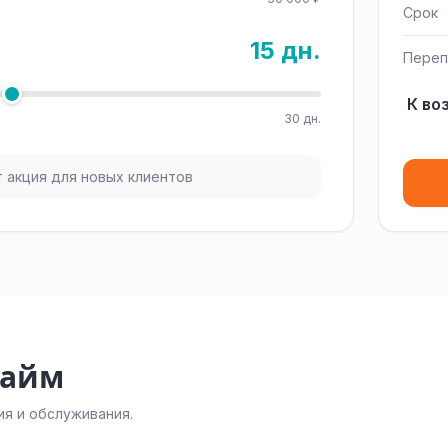
Срок
15 дн.
Переп
К во
30 дн.
 акция для новых клиентов
займ
я и обслуживания.