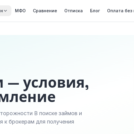
йн
МФО
Сравнение
Отписка
Блог
Оплата без
 — условия,
рмление
сторожности В поиске займов и
 к брокерам для получения