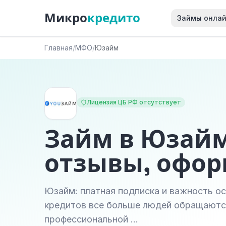
Микро
кредито
Займы онла
Главная
/
МФО
/
Юзайм
Лицензия ЦБ РФ отсутствует
Займ в Юзайм
отзывы, офо
Юзайм: платная подписка и важность о
кредитов все больше людей обращаются
профессиональной …