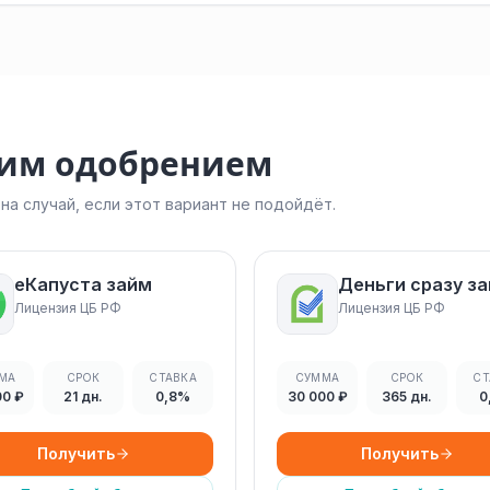
ким одобрением
а случай, если этот вариант не подойдёт.
еКапуста займ
Деньги сразу з
Лицензия ЦБ РФ
Лицензия ЦБ РФ
МА
СРОК
СТАВКА
СУММА
СРОК
СТ
00 ₽
21 дн.
0,8%
30 000 ₽
365 дн.
0
Получить
Получить