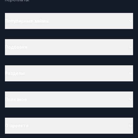
Популярные займы
Подборки
Разделы
Полезное
О проекте