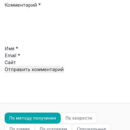
Комментарий
*
Имя
*
Email
*
Сайт
По методу получения
По скорости
По сумме
По условиям
Специальные