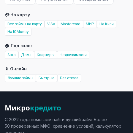
💳 На карту
Все займы на карту
VISA
Mastercard
МИР
На Киви
На ЮMoney
🏠 Под залог
Авто
Дома
Квартиры
Недвижимости
📱 Онлайн
Лучшие займы
Быстрые
Без отказа
Микро
кредито
С 2022 года помогаем найти лучший займ. Более
50 проверенных МФО, сравнение условий, калькулятор
переплаты.