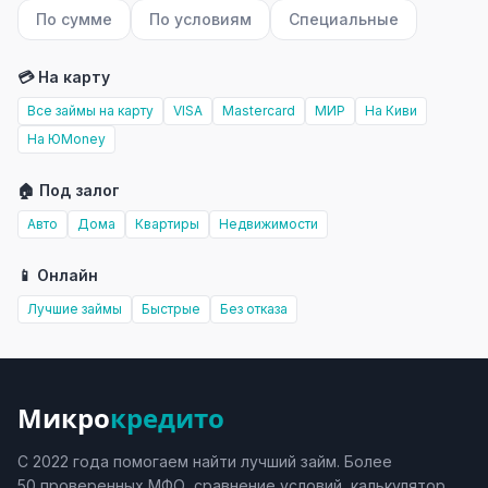
По сумме
По условиям
Специальные
💳 На карту
Все займы на карту
VISA
Mastercard
МИР
На Киви
На ЮMoney
🏠 Под залог
Авто
Дома
Квартиры
Недвижимости
📱 Онлайн
Лучшие займы
Быстрые
Без отказа
Микро
кредито
С 2022 года помогаем найти лучший займ. Более
50 проверенных МФО, сравнение условий, калькулятор