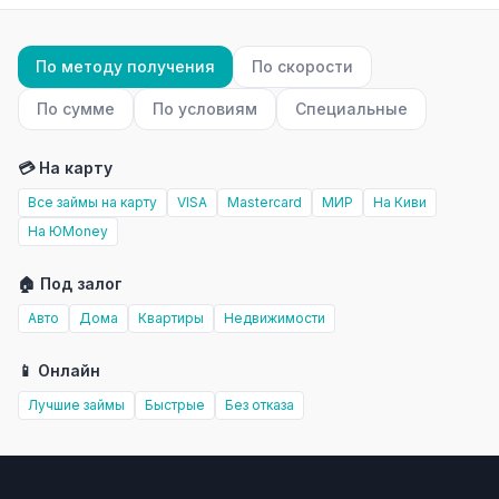
По методу получения
По скорости
По сумме
По условиям
Специальные
💳 На карту
Все займы на карту
VISA
Mastercard
МИР
На Киви
На ЮMoney
🏠 Под залог
Авто
Дома
Квартиры
Недвижимости
📱 Онлайн
Лучшие займы
Быстрые
Без отказа