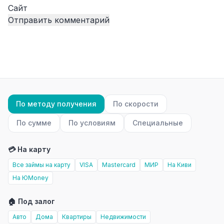
Сайт
По методу получения
По скорости
По сумме
По условиям
Специальные
💳 На карту
Все займы на карту
VISA
Mastercard
МИР
На Киви
На ЮMoney
🏠 Под залог
Авто
Дома
Квартиры
Недвижимости