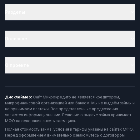
Разделы
Полезное
О проекте
Дисклеймер:
Сайт Микрокредито не является кредитором,
микрофинансовой организацией или банком. Мы не выдаём займы и
не принимаем платежи. Все представленные предложения
являются информационными. Решение о выдаче займа принимает
МФО на основании анкеты заёмщика.
Полная стоимость займа, условия и тарифы указаны на сайтах МФО.
Перед оформлением внимательно ознакомьтесь с договором.