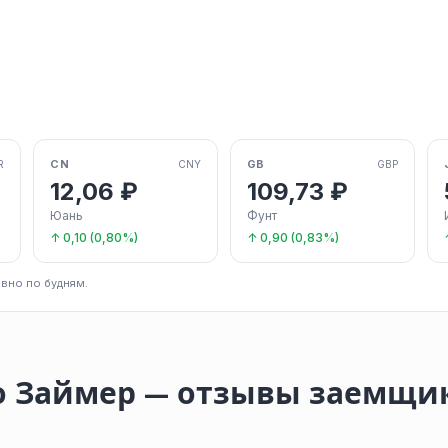
CN
GB
R
CNY
GBP
12,06 ₽
109,73 ₽
Юань
Фунт
↑ 0,10 (0,80%)
↑ 0,90 (0,83%)
вно по будням.
о Займер — отзывы заемщи