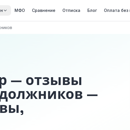
йн
МФО
Сравнение
Отписка
Блог
Оплата без
жников
р — отзывы
 должников —
вы,