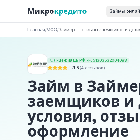
Микро
кредито
Займы онла
Главная
/
МФО
/
Займер — отзывы заемщиков и дол
Лицензия ЦБ РФ №651303532004088
3.5
(4 отзывов)
Займ в Займе
заемщиков и
условия, отзы
оформление