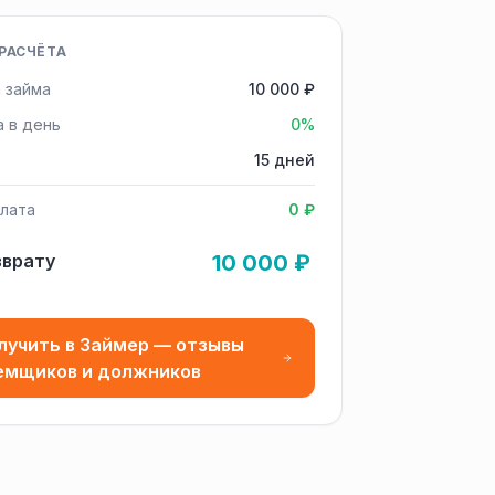
РАСЧЁТА
 займа
10 000 ₽
а в день
0%
15 дней
лата
0 ₽
зврату
10 000 ₽
лучить в Займер — отзывы
емщиков и должников