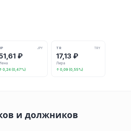
JP
TR
JPY
TRY
51,61 ₽
17,13 ₽
Иена
Лира
↑ 0,24 (0,47%)
↑ 0,09 (0,55%)
ков и должников