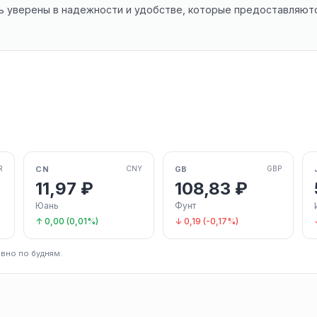
 уверены в надежности и удобстве, которые предоставляютс
CN
GB
R
CNY
GBP
11,97 ₽
108,83 ₽
Юань
Фунт
↑ 0,00 (0,01%)
↓ 0,19 (-0,17%)
вно по будням.