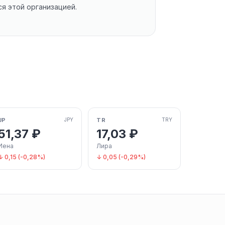
я этой организацией.
JP
TR
JPY
TRY
51,37 ₽
17,03 ₽
Иена
Лира
↓ 0,15 (-0,28%)
↓ 0,05 (-0,29%)