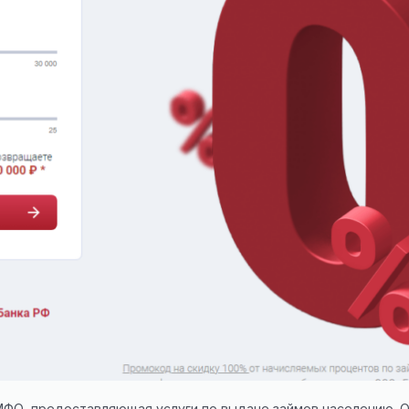
МФО, предоставляющая услуги по выдаче займов населению. О