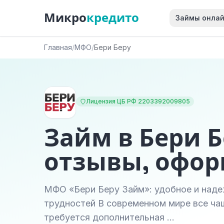
Микро
кредито
Займы онла
Главная
/
МФО
/
Бери Беру
Лицензия ЦБ РФ 2203392009805
Займ в Бери Б
отзывы, офо
МФО «Бери Беру Займ»: удобное и над
трудностей В современном мире все чащ
требуется дополнительная …