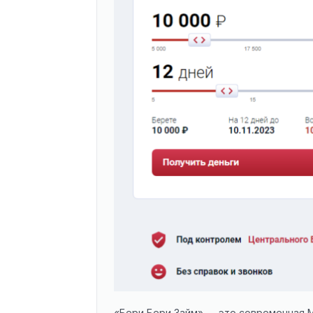
«Бери Бери Займ» — это современная 