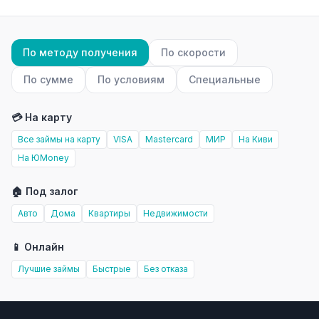
По методу получения
По скорости
По сумме
По условиям
Специальные
💳 На карту
Все займы на карту
VISA
Mastercard
МИР
На Киви
На ЮMoney
🏠 Под залог
Авто
Дома
Квартиры
Недвижимости
📱 Онлайн
Лучшие займы
Быстрые
Без отказа