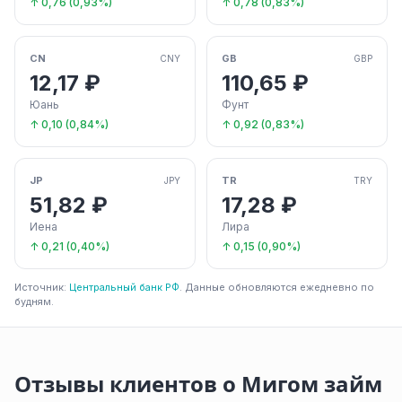
↑ 0,76 (0,93%)
↑ 0,78 (0,83%)
CN
GB
CNY
GBP
12,17 ₽
110,65 ₽
Юань
Фунт
↑ 0,10 (0,84%)
↑ 0,92 (0,83%)
JP
TR
JPY
TRY
51,82 ₽
17,28 ₽
Иена
Лира
↑ 0,21 (0,40%)
↑ 0,15 (0,90%)
Источник:
Центральный банк РФ
. Данные обновляются ежедневно по
будням.
Отзывы клиентов о Мигом займ