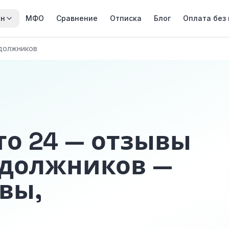
йн
МФО
Сравнение
Отписка
Блог
Оплата без
должников
то 24 — отзывы
 должников —
вы,