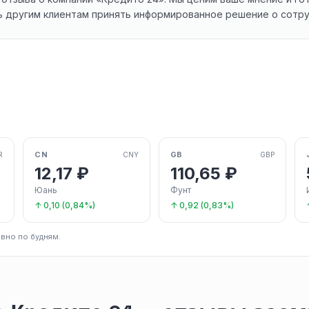
 другим клиентам принять информированное решение о сотру
CN
GB
R
CNY
GBP
12,17 ₽
110,65 ₽
Юань
Фунт
↑ 0,10 (0,84%)
↑ 0,92 (0,83%)
вно по будням.