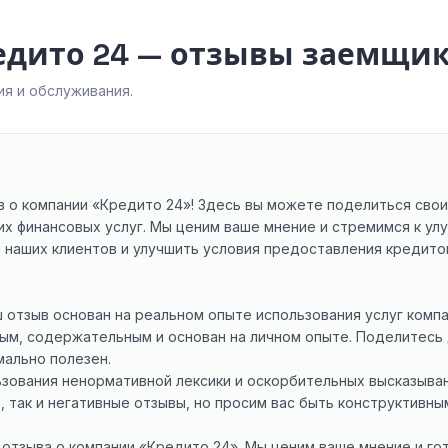
едито 24 — отзывы заемщи
я и обслуживания.
 о компании «Кредито 24»! Здесь вы можете поделиться свои
их финансовых услуг. Мы ценим ваше мнение и стремимся к ул
 наших клиентов и улучшить условия предоставления кредит
ш отзыв основан на реальном опыте использования услуг комп
ым, содержательным и основан на личном опыте. Поделитесь
мально полезен.
ьзования ненормативной лексики и оскорбительных высказыван
, так и негативные отзывы, но просим вас быть конструктивн
 отзыва о компании «Кредито 24». Мы ценим ваше мнение и го