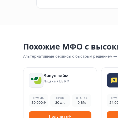
Похожие МФО с высо
Альтернативные сервисы с быстрым решением — н
Вивус займ
Лицензия ЦБ РФ
СУММА
СРОК
СТАВКА
СУМ
30 000 ₽
30 дн.
0,8%
24 0
Получить