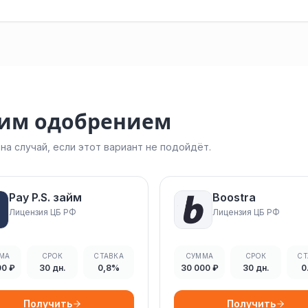
ким одобрением
а случай, если этот вариант не подойдёт.
Pay P.S. займ
Boostra
Лицензия ЦБ РФ
Лицензия ЦБ РФ
МА
СРОК
СТАВКА
СУММА
СРОК
СТ
00 ₽
30 дн.
0,8%
30 000 ₽
30 дн.
0
Получить
Получить