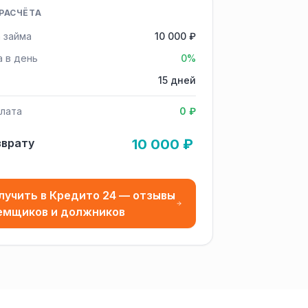
РАСЧЁТА
 займа
10 000 ₽
а в день
0%
15 дней
лата
0 ₽
зврату
10 000 ₽
лучить в Кредито 24 — отзывы
емщиков и должников