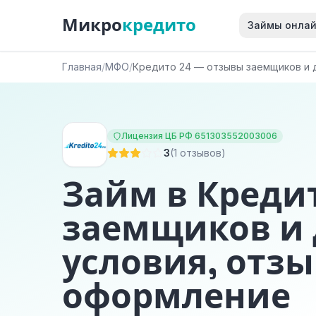
Микро
кредито
Займы онла
Главная
/
МФО
/
Кредито 24 — отзывы заемщиков и 
Лицензия ЦБ РФ 651303552003006
3
(1 отзывов)
Займ в Креди
заемщиков и
условия, отзы
оформление