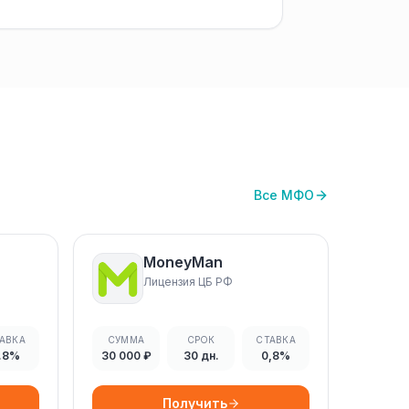
Все МФО
MoneyMan
Лицензия ЦБ РФ
АВКА
СУММА
СРОК
СТАВКА
.8%
30 000 ₽
30 дн.
0,8%
Получить