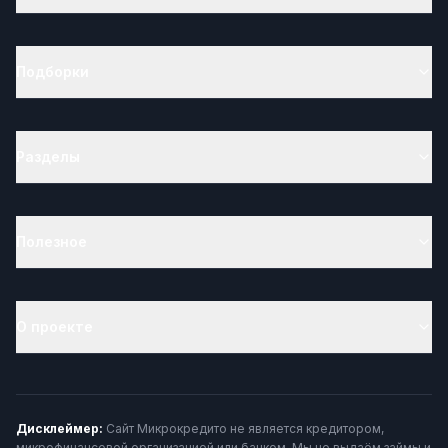
Подборки
Разделы
Полезное
О проекте
Дисклеймер:
Сайт Микрокредито не является кредитором,
микрофинансовой организацией или банком. Мы не выдаём займы и