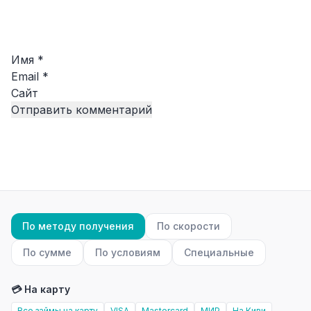
Имя
*
Email
*
Сайт
По методу получения
По скорости
По сумме
По условиям
Специальные
💳 На карту
Все займы на карту
VISA
Mastercard
МИР
На Киви