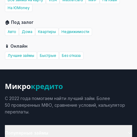
На ЮMoney
🏠 Под залог
Авто
Дома
Квартиры
Недвижимости
📱 Онлайн
Лучшие займы
Быстрые
Без отказа
Микро
кредито
С 2022 года помогаем найти лучший займ. Более
50 проверенных МФО, сравнение условий, калькулятор
переплаты.
Популярные займы