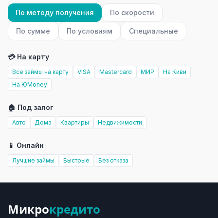
По методу получения
По скорости
По сумме
По условиям
Специальные
💳 На карту
Все займы на карту
VISA
Mastercard
МИР
На Киви
На ЮMoney
🏠 Под залог
Авто
Дома
Квартиры
Недвижимости
📱 Онлайн
Лучшие займы
Быстрые
Без отказа
Микро
кредито