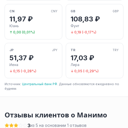
CN
GB
CNY
GBP
11,97 ₽
108,83 ₽
Юань
Фунт
↑ 0,00 (0,01%)
↓ 0,19 (-0,17%)
JP
TR
JPY
TRY
51,37 ₽
17,03 ₽
Иена
Лира
↓ 0,15 (-0,28%)
↓ 0,05 (-0,29%)
Источник:
Центральный банк РФ
. Данные обновляются ежедневно по
будням.
Отзывы клиентов о Манимо
3
из 5 на основании 1 отзывов