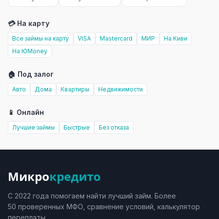
💳 На карту
Все займы на карту
VISA
Mastercard
МИР
На Киви
На ЮMoney
🏠 Под залог
Авто
Дома
Квартиры
Недвижимости
📱 Онлайн
Лучшие займы
Быстрые
Без отказа
Микро
кредито
С 2022 года помогаем найти лучший займ. Более
50 проверенных МФО, сравнение условий, калькулятор
переплаты.