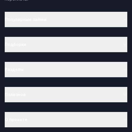
Популярные займы
Подборки
Разделы
Полезное
О проекте