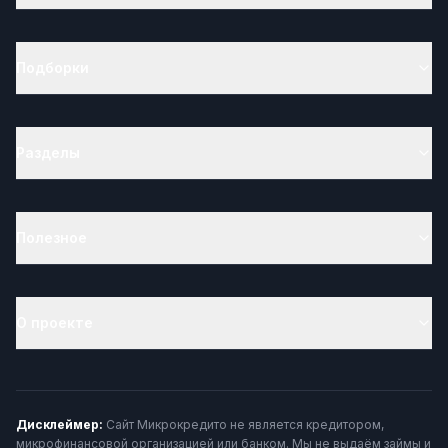
Подборки
Разделы
Полезное
О проекте
Дисклеймер:
Сайт Микрокредито не является кредитором,
микрофинансовой организацией или банком. Мы не выдаём займы и