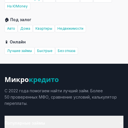
На ЮMoney
🏠 Под залог
Авто
Дома
Квартиры
Недвижимости
📱 Онлайн
Лучшие займы
Быстрые
Без отказа
Микро
кредито
С 2022 года помогаем найти лучший займ. Более
50 проверенных МФО, сравнение условий, калькулятор
переплаты.
Популярные займы