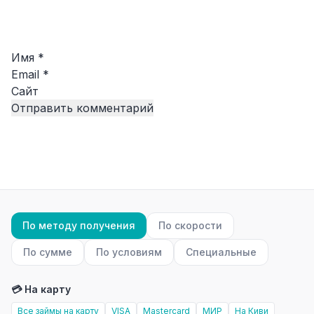
Имя
*
Email
*
Сайт
По методу получения
По скорости
По сумме
По условиям
Специальные
💳 На карту
Все займы на карту
VISA
Mastercard
МИР
На Киви