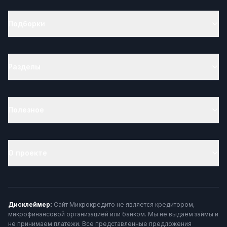
Подборки
Разделы
Полезное
О проекте
Дисклеймер:
Сайт Микрокредито не является кредитором,
микрофинансовой организацией или банком. Мы не выдаём займы и
не принимаем платежи. Все представленные предложения