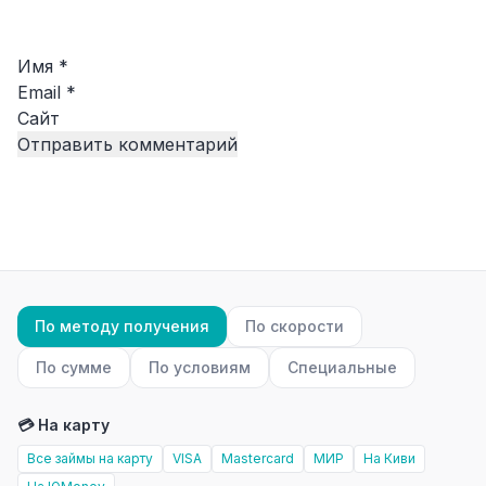
Имя
*
Email
*
Сайт
По методу получения
По скорости
По сумме
По условиям
Специальные
💳 На карту
Все займы на карту
VISA
Mastercard
МИР
На Киви