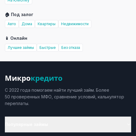
На ЮMoney
🏠 Под залог
Авто
Дома
Квартиры
Недвижимости
📱 Онлайн
Лучшие займы
Быстрые
Без отказа
Микро
кредито
С 2022 года помогаем найти лучший займ. Более
50 проверенных МФО, сравнение условий, калькулятор
переплаты.
Популярные займы