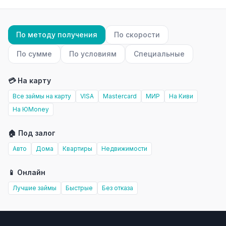
По методу получения
По скорости
По сумме
По условиям
Специальные
💳 На карту
Все займы на карту
VISA
Mastercard
МИР
На Киви
На ЮMoney
🏠 Под залог
Авто
Дома
Квартиры
Недвижимости
📱 Онлайн
Лучшие займы
Быстрые
Без отказа