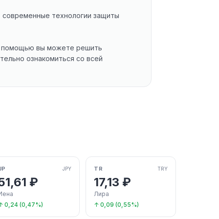
т современные технологии защиты
их помощью вы можете решить
тельно ознакомиться со всей
JP
TR
JPY
TRY
51,61 ₽
17,13 ₽
Иена
Лира
↑ 0,24 (0,47%)
↑ 0,09 (0,55%)