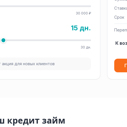
Ставк
30 000 ₽
Срок
15 дн.
Переп
К во
30 дн.
 акция для новых клиентов
П
ш кредит займ