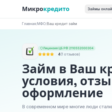
Микро
кредито
Займы онла
Главная
/
МФО
/
Ваш кредит займ
Лицензия ЦБ РФ 2110552000304
4
(1 отзывов)
Займ в Ваш к
условия, отзы
оформление
В современном мире многие люди стал