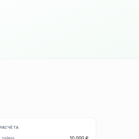
РАСЧЁТА
 займа
10 000 ₽