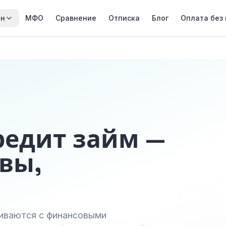
йн
МФО
Сравнение
Отписка
Блог
Оплата без
редит займ —
вы,
киваются с финансовыми