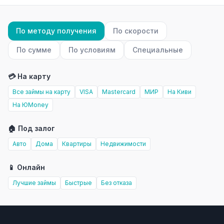
По методу получения
По скорости
По сумме
По условиям
Специальные
💳 На карту
Все займы на карту
VISA
Mastercard
МИР
На Киви
На ЮMoney
🏠 Под залог
Авто
Дома
Квартиры
Недвижимости
📱 Онлайн
Лучшие займы
Быстрые
Без отказа