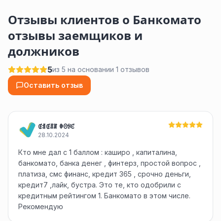
Отзывы клиентов о Банкомато
отзывы заемщиков и
должников
5
из 5 на основании 1 отзывов
Оставить отзыв
ꂅꀊꂅꍬꁲ ꂈꏿꂪꊐ
28.10.2024
Кто мне дал с 1 баллом : каширо , капиталина,
банкомато, банка денег , финтерз, простой вопрос ,
платиза, смс финанс, кредит 365 , срочно деньги,
кредит7 ,лайк, бустра. Это те, кто одобрили с
кредитным рейтингом 1. Банкомато в этом числе.
Рекомендую