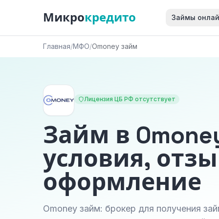
Микро
кредито
Займы онла
Главная
/
МФО
/
Omoney займ
Лицензия ЦБ РФ отсутствует
Займ в Omone
условия, отзы
оформление
Omoney займ: брокер для получения зай