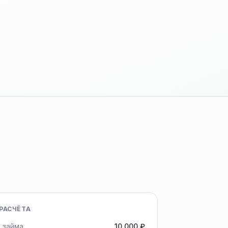
РАСЧЁТА
 займа
10 000 ₽