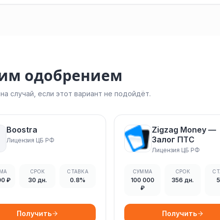
ким одобрением
а случай, если этот вариант не подойдёт.
Boostra
Zigzag Money —
Залог ПТС
Лицензия ЦБ РФ
Лицензия ЦБ РФ
МА
СРОК
СТАВКА
СУММА
СРОК
СТ
00 ₽
30 дн.
0.8%
100 000
356 дн.
₽
Получить
Получить