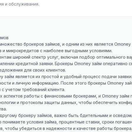
я и обслуживания.
ймов
множество брокеров займов, и одним из них является Omoney 
в и микрокредитов с наиболее выгодными условиями.
нтам широкий спектр услуг, включая подбор оптимального вар
млении кредитной заявки. Брокеры Omoney займ оперативно 
едложения для своих клиентов.
 займ является их простой и удобный процесс подачи заявки.
ности и личную информацию. После этого брокеры Omoney зай
с учетом требований клиента.
х аспектов работы с финансовыми брокерами, и Omoney займ 
нологии и протоколы защиты данных, чтобы обеспечить конф
ва.
у другому брокеру займов, важно быть бдительными и осведо
ю понимаете условия займа, процентные ставки, сроки погашен
в, чтобы убедиться в надежности и качестве работы брокера