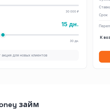
Ставк
30 000 ₽
Срок
15 дн.
Переп
К во
30 дн.
 акция для новых клиентов
oney займ