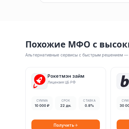
Похожие МФО с высо
Альтернативные сервисы с быстрым решением — н
Рокетмэн займ
Лицензия ЦБ РФ
СУММА
СРОК
СТАВКА
СУМ
10 000 ₽
22 дн.
0.8%
30 0
Получить