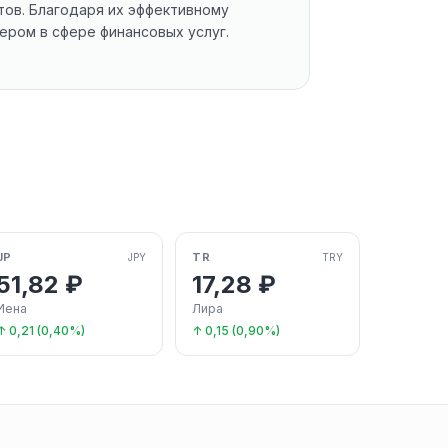
тов. Благодаря их эффективному
ером в сфере финансовых услуг.
JP
TR
JPY
TRY
51,82 ₽
17,28 ₽
Иена
Лира
↑ 0,21 (0,40%)
↑ 0,15 (0,90%)