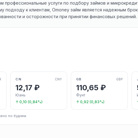
м профессиональные услуги по подбору займов и микрокреди
му подходу к клиентам, Omoney займ является надежным брок
ованности и осторожности при принятии финансовых решений.
CN
GB
R
CNY
GBP
12,17 ₽
110,65 ₽
Юань
Фунт
↑ 0,10 (0,84%)
↑ 0,92 (0,83%)
вно по будням.