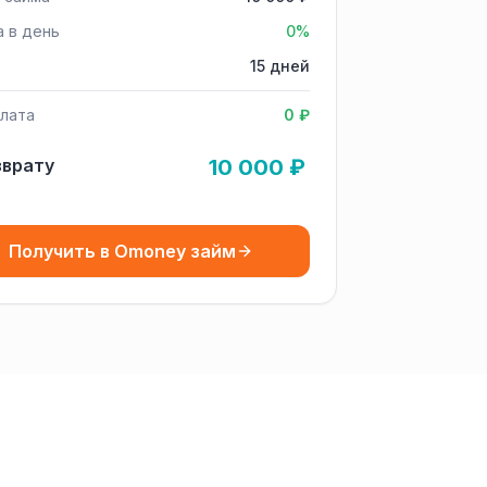
а в день
0%
15 дней
лата
0 ₽
зврату
10 000 ₽
Получить в Omoney займ