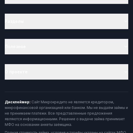
Разделы
Полезное
О проекте
Дисклеймер:
Сайт Микрокредито не является кредитором,
микрофинансовой организацией или банком. Мы не выдаём займы и
не принимаем платежи. Все представленные предложения
являются информационными. Решение о выдаче займа принимает
МФО на основании анкеты заёмщика.
Полная стоимость займа, условия и тарифы указаны на сайтах МФО.