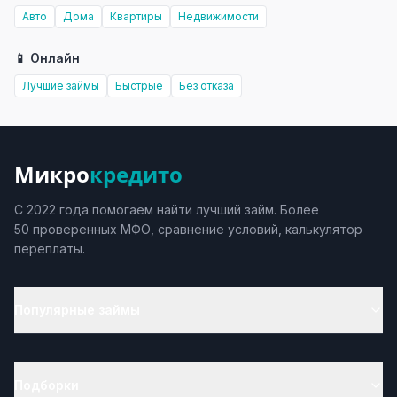
Авто
Дома
Квартиры
Недвижимости
📱 Онлайн
Лучшие займы
Быстрые
Без отказа
Микро
кредито
С 2022 года помогаем найти лучший займ. Более
50 проверенных МФО, сравнение условий, калькулятор
переплаты.
Популярные займы
Подборки