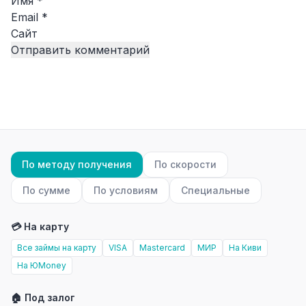
Имя
*
Email
*
Сайт
По методу получения
По скорости
По сумме
По условиям
Специальные
💳 На карту
Все займы на карту
VISA
Mastercard
МИР
На Киви
На ЮMoney
🏠 Под залог