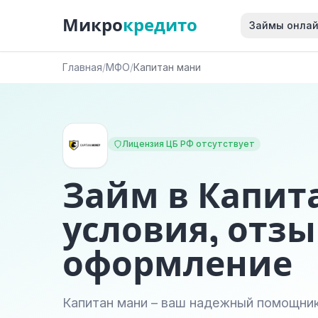
Микро
кредито
Займы онла
Главная
/
МФО
/
Капитан мани
Лицензия ЦБ РФ отсутствует
Займ в Капит
условия, отзы
оформление
Капитан мани – ваш надежный помощник