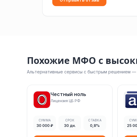
Похожие МФО с высо
Альтернативные сервисы с быстрым решением — н
Честный ноль
Лицензия ЦБ РФ
СУММА
СРОК
СТАВКА
СУМ
30 000 ₽
30 дн.
0,8%
25 0