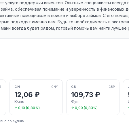
ет услуги поддержки клиентов. Опытные специалисты всегда г
 займа, обеспечивая понимание и уверенность в финансовых д
фективным помощником в поиске и выборе займов. С его помо
рые подходят именно вам. Будь то необходимость в экстренн
 мани всегда будет рядом, готовый помочь вам найти лучшее 
CN
GB
R
CNY
GBP
12,06 ₽
109,73 ₽
Юань
Фунт
↑ 0,10 (0,80%)
↑ 0,90 (0,83%)
вно по будням.