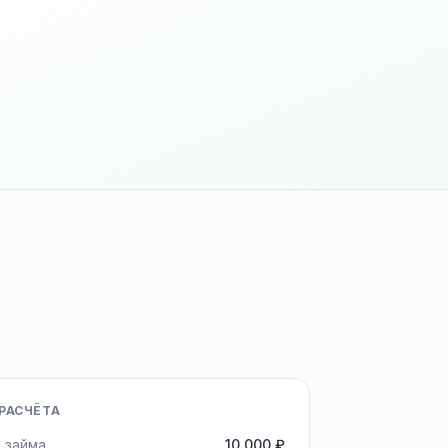
РАСЧЁТА
 займа
10 000 ₽