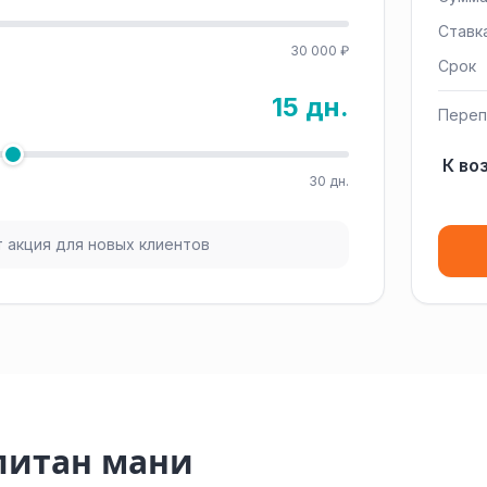
Ставк
30 000 ₽
Срок
15 дн.
Переп
К во
30 дн.
 акция для новых клиентов
питан мани