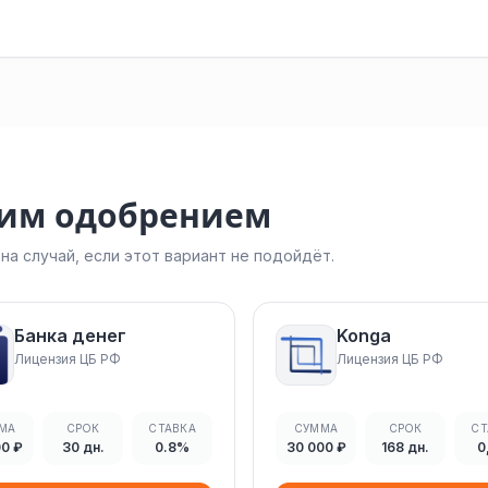
ким одобрением
а случай, если этот вариант не подойдёт.
Банка денег
Konga
Лицензия ЦБ РФ
Лицензия ЦБ РФ
МА
СРОК
СТАВКА
СУММА
СРОК
СТ
00 ₽
30 дн.
0.8%
30 000 ₽
168 дн.
0