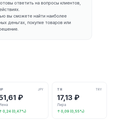
отовы ответить на вопросы клиентов,
ействиях.
щью вы сможете найти наиболее
ых деньгах, покупке товаров или
решение.
JP
TR
JPY
TRY
51,61 ₽
17,13 ₽
Иена
Лира
↑ 0,24 (0,47%)
↑ 0,09 (0,55%)