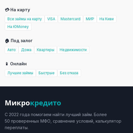
💳 На карту
Все займы на карту
VISA
Mastercard
МИР
На Киви
На ЮMoney
🏠 Под залог
Авто
Дома
Квартиры
Недвижимости
📱 Онлайн
Лучшие займы
Быстрые
Без отказа
Микро
кредито
С 2022 года помогаем найти лучший займ. Более
50 проверенных МФО, сравнение условий, калькулятор
переплаты.